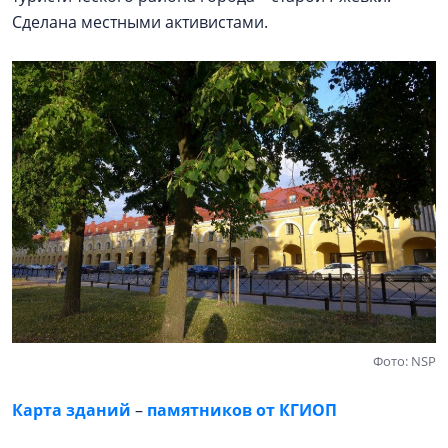
Сделана местными активистами.
Фото: NSP
Карта зданий
–
памятников от КГИОП