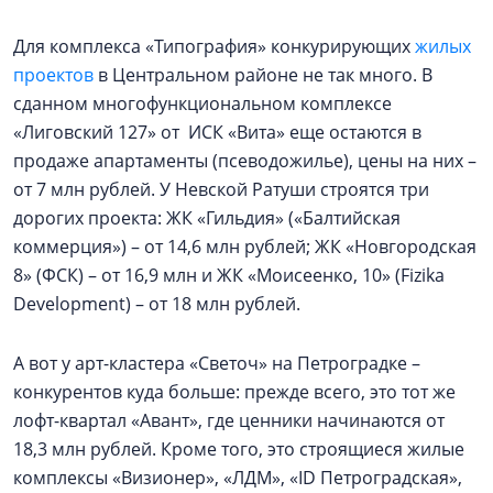
Для комплекса «Типография» конкурирующих
жилых
проектов
в Центральном районе не так много. В
сданном многофункциональном комплексе
«Лиговский 127» от ИСК «Вита» еще остаются в
продаже апартаменты (псеводожилье), цены на них –
от 7 млн рублей. У Невской Ратуши строятся три
дорогих проекта: ЖК «Гильдия» («Балтийская
коммерция») – от 14,6 млн рублей; ЖК «Новгородская
8» (ФСК) – от 16,9 млн и ЖК «Моисеенко, 10» (Fizika
Development) – от 18 млн рублей.
А вот у арт-кластера «Светоч» на Петроградке –
конкурентов куда больше: прежде всего, это тот же
лофт-квартал «Авант», где ценники начинаются от
18,3 млн рублей. Кроме того, это строящиеся жилые
комплексы «Визионер», «ЛДМ», «ID Петроградская»,