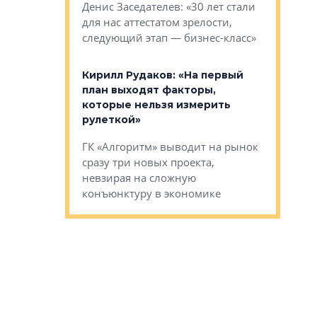
О малоэта
щем спальных
Денис Заседателев: «30 лет стали
класса «О
ерных ловушках
для нас аттестатом зрелости,
Мистолово
Глобал ЭМ»
следующий этап — бизнес-класс»
компании
в: «Хороший
Кирилл Рудаков: «На первый
тся в
план выходят факторы,
Александ
оте»
которые нельзя измерить
«Строите
рулеткой»
основ»
овременного
ГК «Алгоритм» выводит на рынок
Строитель
тетика,
сразу три новых проекта,
волнообра
ь или
невзирая на сложную
следует с
а, размышляют
конъюнктуру в экономике
Александ