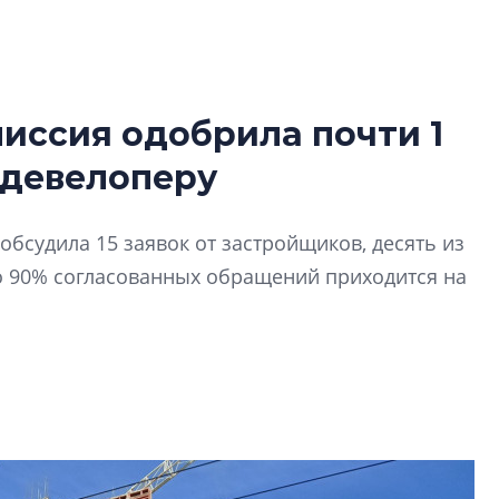
иссия одобрила почти 1
Усадьба Торосов
 девелоперу
от эпохи фальш-
Усадьба Торосово 
обсудила 15 заявок от застройщиков, десять из
эпохи фальш-пане
о 90% согласованных обращений приходится на
Центробанк: ква
2020-2026 годов
9% дешевле стр
Центробанк: квар
2020-2026 годов п
дешевле строящих