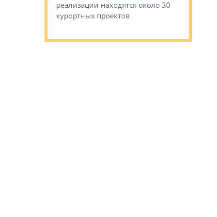
сгоревшем
реализации находятся около 30
наследия 
курортных проектов