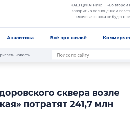
НАШ ЦИТАТНИК
:
«
Во втором 
говорить о полноценном восст
ключевая ставка не будет пр
Аналитика
Всё про жильё
Коммерче
рислать новость
доровского сквера возле
Татьяна Бровкина
ая» потратят 241,7 млн
монотонной спал
деконструктиви
стать спасением
О границах новато