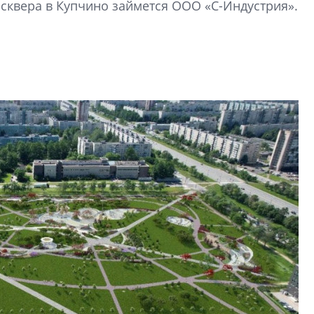
 сквера в Купчино займется ООО «С-Индустрия».
Петербурга, буду
районов и инжен
рассказали в ГК «
Сергей Софроно
дизайн проявляе
визуальной чист
Что важнее для с
жилого проекта: эс
функциональност
экономика проект
в ГК «ПСК»