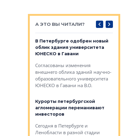
А ЭТО ВЫ ЧИТАЛИ?
о — антидот
В Петербурге одобрен новый
Собствен
панелей
облик здания университета
Императо
ЮНЕСКО в Гавани
как выжа
— антидот от
«старых 
Согласованы изменения
лей
Собственн
внешнего облика зданий научно-
Император
образовательного университета
ртиры в домах
выжать ма
ЮНЕСКО в Гавани на В.О.
 постройки на
костей»
оящихся
Курорты петербургской
тиры в домах
агломерации переманивают
Каким бы
остройки на 9%
инвесторов
Ропса: в
ся
обещают 
Сегодня в Петербурге и
Руины Дом
Ленобласти в разной стадии