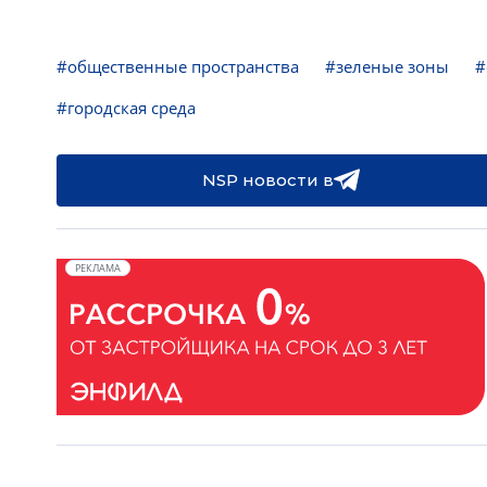
#общественные пространства
#зеленые зоны
#
#городская среда
NSP новости в
РЕКЛАМА