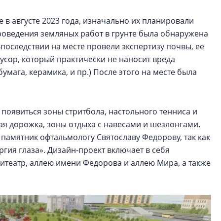
е в августе 2023 года, изначально их планировали
проведения земляных работ в грунте была обнаружена
Впоследствии на месте провели экспертизу почвы, ее
мусор, который практически не наносит вреда
мага, керамика, и пр.) После этого на месте была
появиться зоны стритбола, настольного тенниса и
вая дорожка, зоны отдыха с навесами и шезлонгами.
 памятник офтальмологу Святославу Федорову, так как
гия глаза». Дизайн-проект включает в себя
итеатр, аллею имени Федорова и аллею Мира, а также