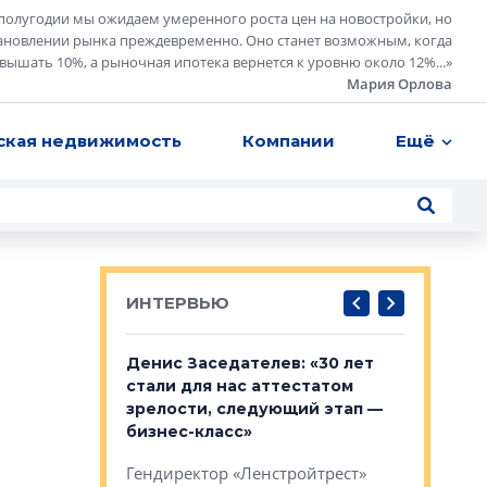
полугодии мы ожидаем умеренного роста цен на новостройки, но
ановлении рынка преждевременно. Оно станет возможным, когда
евышать 10%, а рыночная ипотека вернется к уровню около 12%...
»
Мария Орлова
ская недвижимость
Компании
Ещё
ИНТЕРВЬЮ
: «На
Денис Заседателев: «30 лет
Виталий 
ьной окраине
стали для нас аттестатом
спроса —
зм может
зрелости, следующий этап —
форматы,
»
бизнес-класс»
стереоти
застройк
рства в центре
Гендиректор «Ленстройтрест»