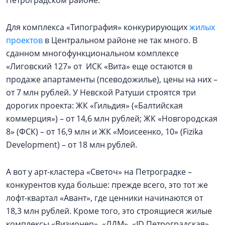
Петроградском районе.
Для комплекса «Типография» конкурирующих
жилых
проектов
в Центральном районе не так много. В
сданном многофункциональном комплексе
«Лиговский 127» от ИСК «Вита» еще остаются в
продаже апартаменты (псеводожилье), цены на них –
от 7 млн рублей. У Невской Ратуши строятся три
дорогих проекта: ЖК «Гильдия» («Балтийская
коммерция») – от 14,6 млн рублей; ЖК «Новгородская
8» (ФСК) – от 16,9 млн и ЖК «Моисеенко, 10» (Fizika
Development) – от 18 млн рублей.
А вот у арт-кластера «Светоч» на Петроградке –
конкурентов куда больше: прежде всего, это тот же
лофт-квартал «Авант», где ценники начинаются от
18,3 млн рублей. Кроме того, это строящиеся жилые
комплексы «Визионер», «ЛДМ», «ID Петроградская»,