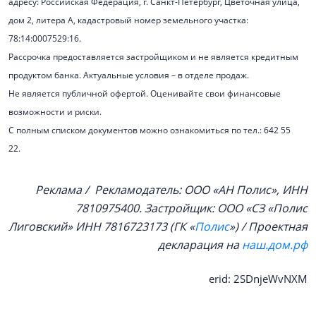
адресу: Российская Федерация, г. Санкт-Петербург, Цветочная улица,
дом 2, литера А, кадастровый номер земельного участка:
78:14:0007529:16.
Рассрочка предоставляется застройщиком и не является кредитным
продуктом банка. Актуальные условия – в отделе продаж.
Не является публичной офертой. Оценивайте свои финансовые
возможности и риски.
С полным списком документов можно ознакомиться по тел.: 642 55
22.
Реклама / Рекламодатель: ООО «АН Полис», ИНН
7810975400. Застройщик: ООО «СЗ «Полис
Лиговский»
ИНН 7816723173
(
ГК «
Полис
») / Проектная
декларация на
наш.дом.рф
erid: 2SDnjeWvNXM