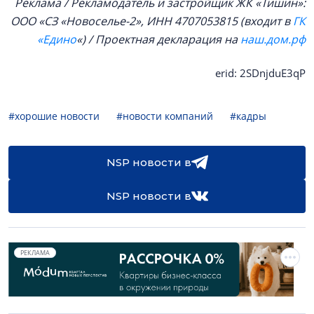
Реклама / Рекламодатель и застройщик ЖК «Тишин»:
ООО «СЗ «Новоселье-2», ИНН 4707053815 (входит в
ГК
«Едино
«) / Проектная декларация на
наш.дом.рф
erid: 2SDnjduE3qP
#хорошие новости
#новости компаний
#кадры
NSP новости в
NSP новости в
РЕКЛАМА