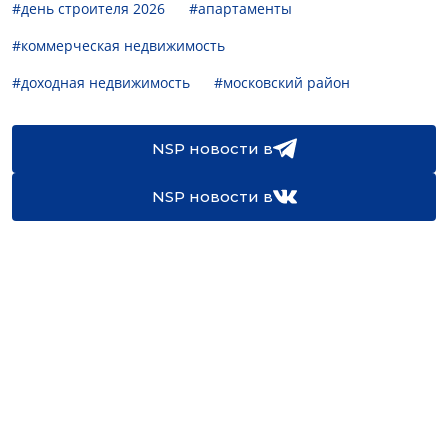
#день строителя 2026
#апартаменты
#коммерческая недвижимость
#доходная недвижимость
#московский район
NSP новости в
NSP новости в
16+
Св-во регистрации СМИ:
ЭЛ №ФС77-67922 от 06.12.2016
Реклама на
Контакты