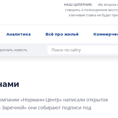
НАШ ЦИТАТНИК
:
«
Во втором 
говорить о полноценном восст
ключевая ставка не будет пр
Аналитика
Всё про жильё
Коммерче
рислать новость
нами
Сергей Софроно
дизайн проявляе
омпании «Норманн-Центр» написали открытое
визуальной чист
 Заречной» они собирают подписи под
Что важнее для с
жилого проекта: эс