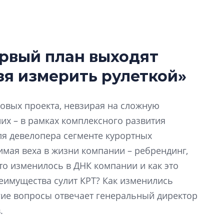
ервый план выходят
Усадьба Торосов
зя измерить рулеткой»
от эпохи фальш-
Усадьба Торосово 
новых проекта, невзирая на сложную
эпохи фальш-пане
их – в рамках комплексного развития
Центробанк: ква
для девелопера сегменте курортных
2020-2026 годов
имая веха в жизни компании – ребрендинг,
9% дешевле стр
то изменилось в ДНК компании и как это
Центробанк: квар
еимущества сулит КРТ? Как изменились
2020-2026 годов п
дешевле строящих
гие вопросы отвечает генеральный директор
.