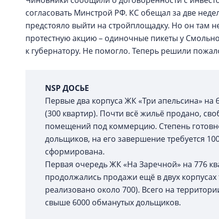
Чиновники сообщили о договорённости с инвесто
согласовать Минстрой РФ. КС обещал за две неде
предстояло выйти на стройплощадку. Но он там н
протестную акцию – одиночные пикеты у Смольно
к губернатору. Не помогло. Теперь решили пожал
NSP ДОСЬЕ
Первые два корпуса ЖК «Три апельсина» на 6
(300 квартир). Почти всё жильё продано, сво
помещений под коммерцию. Степень готовно
дольщиков, на его завершение требуется 10
сформирована.
Первая очередь ЖК «На Заречной» на 776 кв
продолжались продажи ещё в двух корпусах т
реализовано около 700). Всего на территор
свыше 6000 обманутых дольщиков.