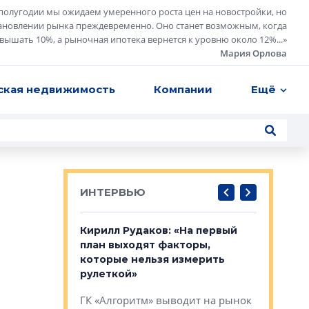
полугодии мы ожидаем умеренного роста цен на новостройки, но
ановлении рынка преждевременно. Оно станет возможным, когда
евышать 10%, а рыночная ипотека вернется к уровню около 12%...
»
Мария Орлова
ская недвижимость
Компании
Ещё
ИНТЕРВЬЮ
в: «Хороший
Кирилл Рудаков: «На первый
Александ
тся в
план выходят факторы,
«Строите
оте»
которые нельзя измерить
основ»
рулеткой»
овременного
Строитель
ГК «Алгоритм» выводит на рынок
тетика,
волнообра