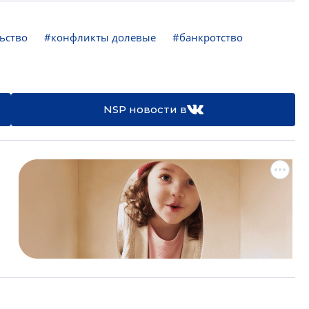
ьство
#конфликты долевые
#банкротство
NSP новости в