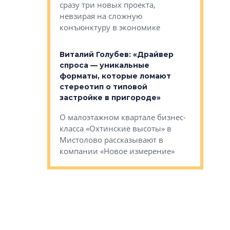
сразу три новых проекта,
ь или
следует с
невзирая на сложную
а, размышляют
Александ
конъюнктуру в экономике
Евгений 
Виталий Голубев: «Драйвер
это не пр
лобов: «Мы
спроса — уникальные
понятные
 Bonava, но мы
форматы, которые ломают
я»
Каким бу
стереотип о типовой
ого пояса»,
Леноблас
застройке в пригороде»
рпоративной
рассказыв
О малоэтажном квартале бизнес-
вает
региона Е
класса «Охтинские высоты» в
I Александр
Мистолово рассказывают в
компании «Новое измерение»