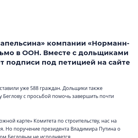
функциональност
экономика проект
в ГК «ПСК»
Александр Свино
используем опыт
апельсина» компании «Норманн-
– другая компани
ьмо в ООН. Вместе с дольщиками
О потенциале «сер
т подписи под петицией на сайте
технологиях и ко
культуре рассказы
гендиректор STAVN
Свинолобов
ставили уже 588 граждан. Дольщики также
у Беглову с просьбой помочь завершить почти
жной карте» Комитета по строительству, нас на
тся. Но поручение президента Владимира Путина о
ом Бегловым не исполняется.