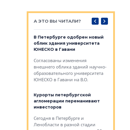
А ЭТО ВЫ ЧИТАЛИ?
о — антидот
В Петербурге одобрен новый
Собствен
панелей
облик здания университета
Императо
ЮНЕСКО в Гавани
как выжа
— антидот от
«старых 
Согласованы изменения
лей
Собственн
внешнего облика зданий научно-
Император
образовательного университета
ртиры в домах
выжать ма
ЮНЕСКО в Гавани на В.О.
 постройки на
костей»
оящихся
Курорты петербургской
тиры в домах
агломерации переманивают
Каким бы
остройки на 9%
инвесторов
Ропса: в
ся
обещают 
Сегодня в Петербурге и
Руины Дом
Ленобласти в разной стадии