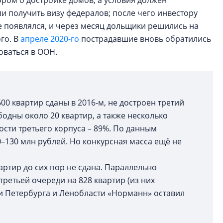
ром о достройке домов, а условия должен
ли получить визу федералов; после чего инвестору
е появлялся, и через месяц дольщики решились на
го. В
апреле 2020-го
пострадавшие вновь обратились
оваться в ООН.
00 квартир сданы в 2016-м, не достроен третий
бодны около 20 квартир, а также несколько
сти третьего корпуса – 89%. По данным
0–130 млн рублей. Но конкурсная масса ещё не
артир до сих пор не сдана. Параллельно
ретьей очереди на 828 квартир (из них
ии Петербурга и Ленобласти «Норманн» оставил