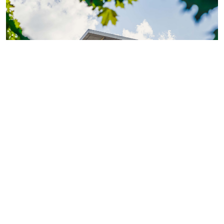
Фото: ГК «КВС»
Теперь обладатели
«Серебряной» или «Золотой
карты»
могут поделиться двумя электронными
картами с близкими или знакомыми.