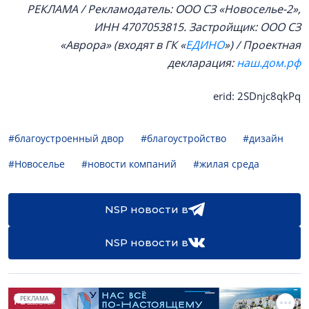
РЕКЛАМА /
Рекламодатель: ООО СЗ «Новоселье-2»,
ИНН 4707053815.
Застройщик: ООО СЗ
«Аврора» (входят в Г
К «
ЕДИНО
») / Проектная
декларация:
наш.дом.рф
erid: 2SDnjc8qkPq
#благоустроенный двор
#благоустройство
#дизайн
#Новоселье
#новости компаний
#жилая среда
NSP новости в
NSP новости в
РЕКЛАМА