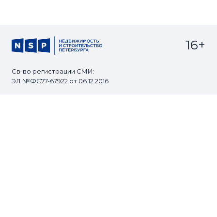
16+
Св-во регистрации СМИ:
ЭЛ №ФС77-67922 от 06.12.2016
Реклама на
Контакты
сайте
О проекте
Мероприятия
© Сетевое издание NSP.RU
Все права защищены. Любое использование
материалов допускается только с согласия редакции.