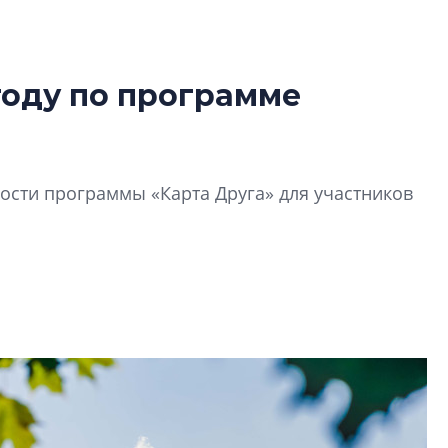
году по программе
Татьяна Бровкина
монотонной спал
деконструктиви
стать спасением
сти программы «Карта Друга» для участников
О границах новато
Петербурга, буду
районов и инжен
рассказали в ГК «
Сергей Софроно
дизайн проявляе
визуальной чист
Что важнее для с
жилого проекта: эс