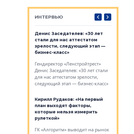
ИНТЕРВЬЮ
: «На
Денис Заседателев: «30 лет
Виталий 
ьной окраине
стали для нас аттестатом
спроса —
зм может
зрелости, следующий этап —
форматы,
»
бизнес-класс»
стереоти
застройк
рства в центре
Гендиректор «Ленстройтрест»
О малоэта
щем спальных
Денис Заседателев: «30 лет стали
класса «О
ерных ловушках
для нас аттестатом зрелости,
Мистолово
Глобал ЭМ»
следующий этап — бизнес-класс»
компании
в: «Хороший
Кирилл Рудаков: «На первый
тся в
план выходят факторы,
Александ
оте»
которые нельзя измерить
«Строите
рулеткой»
основ»
овременного
ГК «Алгоритм» выводит на рынок
Строитель
тетика,