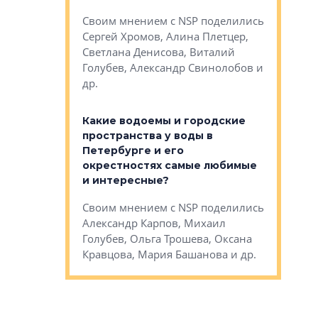
Яна Вирче
нием об этом
Своим мнением с NSP поделились
Денис Зас
 Трошева,
Сергей Хромов, Алина Плетцер,
Свинолобо
ко, Максим
Светлана Денисова, Виталий
и др.
енисова,
Голубев, Александр Свинолобов и
ев и другие
др.
Важно ли
апартам
востребованы
Какие водоемы и городские
Конститу
 компетенции
пространства у воды в
временно
мента и
Петербурге и его
Своим мн
окрестностях самые любимые
Раиль Му
NSP поделились
и интересные?
Кудинов, 
на, Анжелика
Своим мнением с NSP поделились
Карина Ш
ндр
Александр Карпов, Михаил
Дементьев
сандр Кравцов,
Голубев, Ольга Трошева, Оксана
др.
Кравцова, Мария Башанова и др.