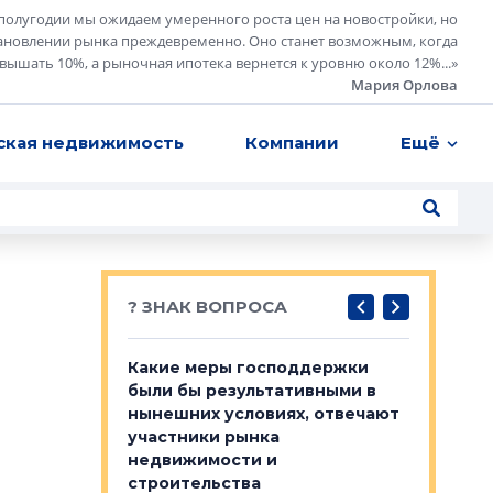
полугодии мы ожидаем умеренного роста цен на новостройки, но
ановлении рынка преждевременно. Оно станет возможным, когда
евышать 10%, а рыночная ипотека вернется к уровню около 12%...
»
Мария Орлова
ская недвижимость
Компании
Ещё
? ЗНАК ВОПРОСА
у первичкой и
Какие меры господдержки
Место об
то значит для
были бы результативными в
локации 
нынешних условиях, отвечают
пригород
участники рынка
выстрели
 первичкой и
недвижимости и
Своим мн
 значит для
строительства