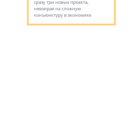
сразу три новых проекта,
волнообра
ь или
невзирая на сложную
следует с
а, размышляют
конъюнктуру в экономике
Александ