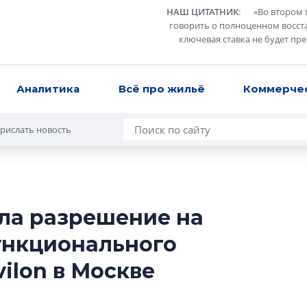
НАШ ЦИТАТНИК
:
«
Во втором 
говорить о полноценном восст
ключевая ставка не будет пр
Аналитика
Всё про жильё
Коммерче
рислать новость
ла разрешение на
Разрыв цен межд
ункционального
вторичкой: что э
рынка?
ilon в Москве
Разрыв цен между
вторичкой: что это