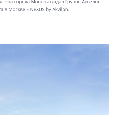
адзора города Москвы выдал Группе Аквилон
рынка? Своим мне
поделились Ольга
 в Москве – NEXUS by Akvilon.
Екатерина Немчен
Жабин, Светлана Д
Константин Сторож
Какие наиболее 
специальности и
в сфере девелоп
строительства?
Своим мнением с 
Валентина Калини
Альшаева, Алекса
Свинолобов, Алек
Кирилл Кудинов и 