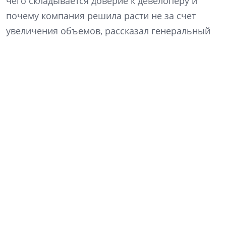
чего складывается доверие к девелоперу и
почему компания решила расти не за счет
увеличения объемов, рассказал генеральный
директор «Ленстройтреста» Денис Заседателев.