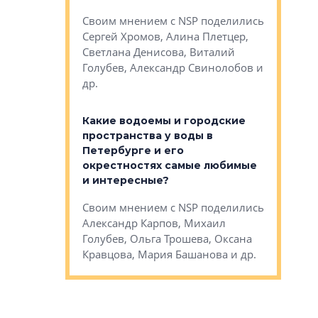
Яна Вирче
нием об этом
Своим мнением с NSP поделились
Денис Зас
 Трошева,
Сергей Хромов, Алина Плетцер,
Свинолобо
ко, Максим
Светлана Денисова, Виталий
и др.
енисова,
Голубев, Александр Свинолобов и
ев и другие
др.
Важно ли
апартам
востребованы
Какие водоемы и городские
Конститу
 компетенции
пространства у воды в
временно
мента и
Петербурге и его
Своим мн
окрестностях самые любимые
Раиль Му
NSP поделились
и интересные?
Кудинов, 
на, Анжелика
Своим мнением с NSP поделились
Карина Ш
ндр
Александр Карпов, Михаил
Дементьев
сандр Кравцов,
Голубев, Ольга Трошева, Оксана
др.
Кравцова, Мария Башанова и др.