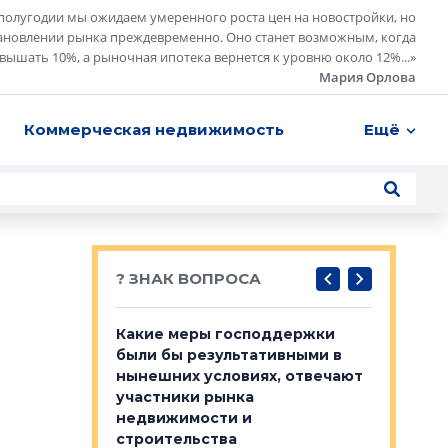
полугодии мы ожидаем умеренного роста цен на новостройки, но
ановлении рынка преждевременно. Оно станет возможным, когда
евышать 10%, а рыночная ипотека вернется к уровню около 12%...
»
Мария Орлова
Коммерческая недвижимость
Ещё
? ЗНАК ВОПРОСА
у первичкой и
Какие меры господдержки
Место об
то значит для
были бы результативными в
локации 
нынешних условиях, отвечают
пригород
участники рынка
выстрели
 первичкой и
недвижимости и
Своим мн
 значит для
строительства