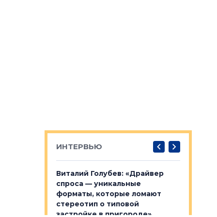
ИНТЕРВЬЮ
лобов: «Мы
Виталий Голубев: «Драйвер
Евгений 
 Bonava, но мы
спроса — уникальные
это не пр
я»
форматы, которые ломают
понятные
стереотип о типовой
ого пояса»,
Каким бу
застройке в пригороде»