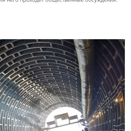
рынка? Своим мне
поделились Ольга
Екатерина Немчен
Жабин, Светлана Д
Константин Сторож
Какие наиболее 
специальности и
в сфере девелоп
строительства?
Своим мнением с 
Валентина Калини
Альшаева, Алекса
Свинолобов, Алек
Кирилл Кудинов и 