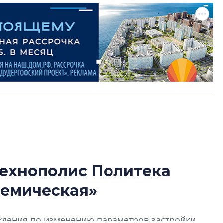
 технополис Политека
Александр Свино
демическая»
используем опыт
– другая компани
О потенциале «сер
ждения по изменению параметров застройки