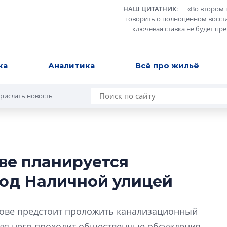
НАШ ЦИТАТНИК
:
«
Во втором 
говорить о полноценном восст
ключевая ставка не будет пр
ка
Аналитика
Всё про жильё
рислать новость
ве планируется
Разрыв цен межд
под Наличной улицей
вторичкой: что э
рынка?
Разрыв цен между
рове предстоит проложить канализационный
вторичкой: что это
для него проходит общественные обсуждения.