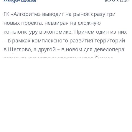
Халмурат Касимов
Вчера в 14:40
ГК «Алгоритм» выводит на рынок сразу три
новых проекта, невзирая на сложную
конъюнктуру в экономике. Причем один из них
– в рамках комплексного развития территорий
в Щеглово, а другой – в новом для девелопера
сегменте курортных апартаментов бизнес-
класса. Еще одна значимая веха в жизни
компании – ребрендинг, теперь она называется
«Алгоритм жизни». Что изменилось в ДНК
компании и как это отразится на философии
продукта? Какие преимущества сулит КРТ? Как
изменились покупательские предпочтения? На
эти и другие вопросы отвечает генеральный
директор компании «Алгоритм жизни» Кирилл