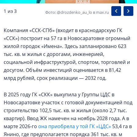
1 из 3
Фото: @drozdenko_au_lo в max.ru
Компания «ССК-СПб» (входит в краснодарскую ГК
«ССК») построит на 57 га в Новосаратовке огромный
жилой городок «Имена». Здесь запланировано 623
тыс. кв. м жилья с дорогами, инженерией,
социальной инфраструктурой, спортом, торговлей и
досугом. Объём инвестиций оценивается в 81,42
млрд рублей, срок реализации — 2032 год.
В 2025 году ГК «СКК» выкупила у Группы ЦДС в
Новосаратовке участок с готовой документацией под
строительство 102,5 тыс. кв. м жилья (около 2,7 тыс.
квартир). Ввод ЖК намечен на ноябрь 2028 года. А в
марте 2026-го
она приобрела у той ГК «ЦДС»
53,4 га в
Янино, где предполагается порядка 361 тыс. кв. м