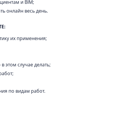
ициентам и BIM;
ать онлайн весь день.
ТЕ:
актику их применения;
 в этом случае делать;
работ;
ния по видам работ.