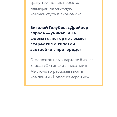
сразу три новых проекта,
ь или
следует с
невзирая на сложную
а, размышляют
Александ
конъюнктуру в экономике
Евгений 
Виталий Голубев: «Драйвер
это не пр
лобов: «Мы
спроса — уникальные
понятные
 Bonava, но мы
форматы, которые ломают
я»
Каким бу
стереотип о типовой
ого пояса»,
Леноблас
застройке в пригороде»
рпоративной
рассказыв
О малоэтажном квартале бизнес-
вает
региона Е
класса «Охтинские высоты» в
I Александр
Мистолово рассказывают в
компании «Новое измерение»