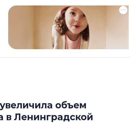
 увеличила объем
Разрыв цен межд
а в Ленинградской
вторичкой: что э
рынка?
Разрыв цен между