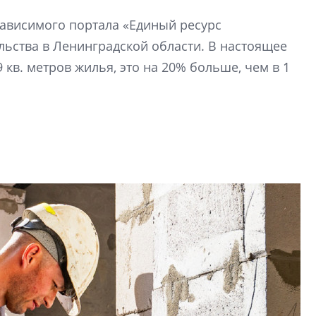
вторичкой: что это
зависимого портала «Единый ресурс
рынка? Своим мне
поделились Ольга
льства в Ленинградской области. В настоящее
Екатерина Немчен
 кв. метров жилья, это на 20% больше, чем в 1
Жабин, Светлана Д
Константин Сторож
Какие наиболее 
специальности и
в сфере девелоп
строительства?
Своим мнением с 
Валентина Калини
Альшаева, Алекса
Свинолобов, Алек
Кирилл Кудинов и 