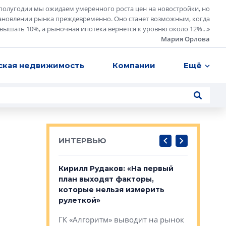
полугодии мы ожидаем умеренного роста цен на новостройки, но
ановлении рынка преждевременно. Оно станет возможным, когда
евышать 10%, а рыночная ипотека вернется к уровню около 12%...
»
Мария Орлова
ская недвижимость
Компании
Ещё
ИНТЕРВЬЮ
в: «Хороший
Кирилл Рудаков: «На первый
Александ
тся в
план выходят факторы,
«Строите
оте»
которые нельзя измерить
основ»
рулеткой»
овременного
Строитель
ГК «Алгоритм» выводит на рынок
тетика,
волнообра