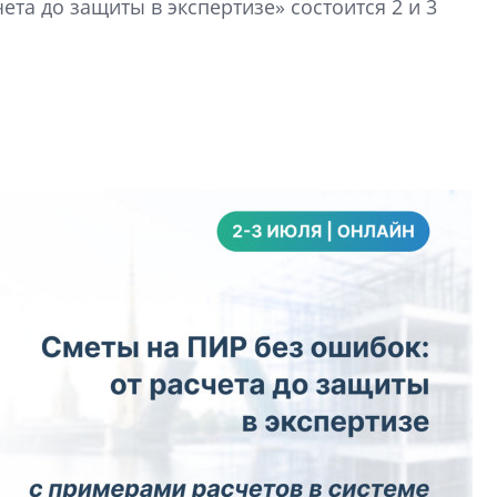
та до защиты в экспертизе» состоится 2 и 3
функциональност
экономика проект
в ГК «ПСК»
Александр Свино
используем опыт
– другая компани
О потенциале «сер
технологиях и ко
культуре рассказы
гендиректор STAVN
Свинолобов