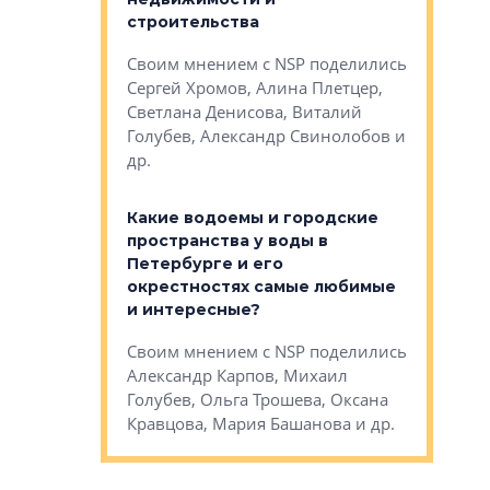
Своим мн
 значит для
строительства
Яна Вирче
нием об этом
Своим мнением с NSP поделились
Денис Зас
 Трошева,
Сергей Хромов, Алина Плетцер,
Свинолобо
ко, Максим
Светлана Денисова, Виталий
и др.
енисова,
Голубев, Александр Свинолобов и
ев и другие
др.
Важно ли
апартам
востребованы
Какие водоемы и городские
Конститу
 компетенции
пространства у воды в
временно
мента и
Петербурге и его
Своим мн
окрестностях самые любимые
Раиль Му
NSP поделились
и интересные?
Кудинов, 
на, Анжелика
Своим мнением с NSP поделились
Карина Ш
ндр
Александр Карпов, Михаил
Дементьев
сандр Кравцов,
Голубев, Ольга Трошева, Оксана
др.
Кравцова, Мария Башанова и др.