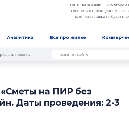
НАШ ЦИТАТНИК
:
«
Во втором 
говорить о полноценном восст
ключевая ставка не будет пр
Аналитика
Всё про жильё
Коммерче
рислать новость
«Сметы на ПИР без
Сергей Софроно
йн. Даты проведения: 2-3
дизайн проявляе
визуальной чист
Что важнее для с
жилого проекта: эс