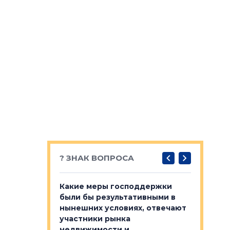
? ЗНАК ВОПРОСА
у первичкой и
Какие меры господдержки
Место об
то значит для
были бы результативными в
локации 
нынешних условиях, отвечают
пригород
участники рынка
выстрели
 первичкой и
недвижимости и