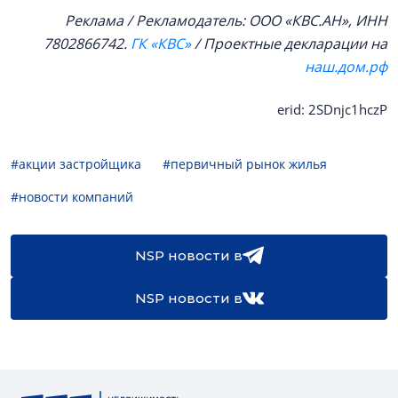
Реклама / Рекламодатель: ООО «КВС.АН», ИНН
7802866742.
ГК «КВС»
/ Проектные декларации на
наш.дом.рф
erid: 2SDnjc1hczP
#акции застройщика
#первичный рынок жилья
#новости компаний
NSP новости в
NSP новости в