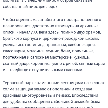
молитвы, а с внешним миром остров связывал
собственный пирс для лодок.
Чтобы оценить масштабы этого пространственного
планирования, достаточно взглянуть на архивные
описи: к началу ХХ века здесь, помимо двух храмов,
братского корпуса и церковно-приходской школы,
умещались гостиница, трапезная, хлебопекарня,
квасоварня, молочня, ледник, бани, прачечные,
портняжная и сапожная мастерские, кузница,
скотный двор, коровник, гумно с ригой, сенные сараи
и… кладбище с внушительными склепами.
Террасный парк с каменными лестницами на склонах
холма защищал землю от оползней и создавал
красивый многоуровневый пейзаж. Впоследствии
для удобства сообщения с «большой землей» была
возведена искусственная насыпь с подъездной