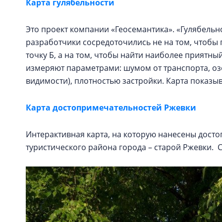
Карта гулябельности
Это проект компании «Геосемантика». «Гулябельнос
разработчики сосредоточились не на том, чтобы 
точку Б, а на том, чтобы найти наиболее прият
измеряют параметрами: шумом от транспорта, оз
видимости), плотностью застройки. Карта показ
Карта достопримечательностей Ржевки
Интерактивная карта, на которую нанесены дост
туристического района города – старой Ржевки.