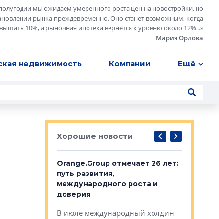
полугодии мы ожидаем умеренного роста цен на новостройки, но
ановлении рынка преждевременно. Оно станет возможным, когда
евышать 10%, а рыночная ипотека вернется к уровню около 12%...
»
Мария Орлова
ская недвижимость
Компании
Ещё
Хорошие новости
рге выбрали
Orange.Group отмечает 26 лет:
В Петерб
строителей
путь развития,
комплекс
международного роста и
тестовая
авершился
доверия
перерабо
рческого
В июле международный холдинг
В Петербу
ей «Нам песня