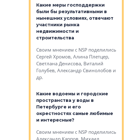
у первичкой и
Какие меры господдержки
Место об
то значит для
были бы результативными в
локации 
нынешних условиях, отвечают
пригород
участники рынка
выстрели
 первичкой и
недвижимости и
Своим мн
 значит для
строительства
Яна Вирче
нием об этом
Своим мнением с NSP поделились
Денис Зас
 Трошева,
Сергей Хромов, Алина Плетцер,
Свинолобо
ко, Максим
Светлана Денисова, Виталий
и др.
енисова,
Голубев, Александр Свинолобов и
ев и другие
др.
Важно ли
апартам
востребованы
Какие водоемы и городские
Конститу
 компетенции
пространства у воды в
временно
мента и
Петербурге и его
Своим мн
окрестностях самые любимые
Раиль Му
NSP поделились
и интересные?
Кудинов, 
на, Анжелика
Своим мнением с NSP поделились
Карина Ш
ндр
Александр Карпов, Михаил
Дементьев