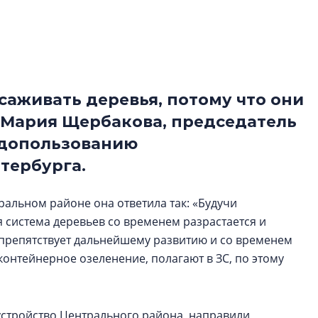
строить и жить по
В Красногвардей
Петербурга появ
один центр сов
образования
саживать деревья, потому что они
В Красногвардейс
а Мария Щербакова, председатель
Петербурга появи
одопользованию
центр совмещенно
тербурга.
альном районе она ответила так: «Будучи
 система деревьев со временем разрастается и
 препятствует дальнейшему развитию и со временем
контейнерное озеленение, полагают в ЗС, по этому
устройство Центрального района, направили