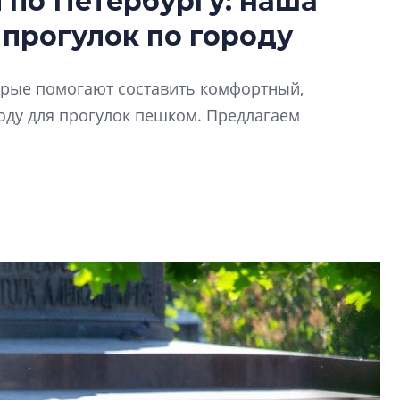
по Петербургу: наша
Разрыв цен межд
 прогулок по городу
вторичкой: что э
рынка?
Разрыв цен между
торые помогают составить комфортный,
вторичкой: что это
ду для прогулок пешком. Предлагаем
рынка? Своим мне
поделились Ольга
Екатерина Немчен
Жабин, Светлана Д
Константин Сторож
Какие наиболее 
специальности и
в сфере девелоп
строительства?
Своим мнением с 
Валентина Калини
Альшаева, Алекса