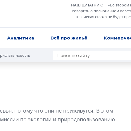
НАШ ЦИТАТНИК
:
«
Во втором 
говорить о полноценном восст
ключевая ставка не будет пр
Аналитика
Всё про жильё
Коммерче
рислать новость
В Санкт-Петербу
лучших поющих 
евья, потому что они не приживутся. В этом
Гала-концертом з
омиссии по экологии и природопользованию
девятый сезон тво
конкурса строител