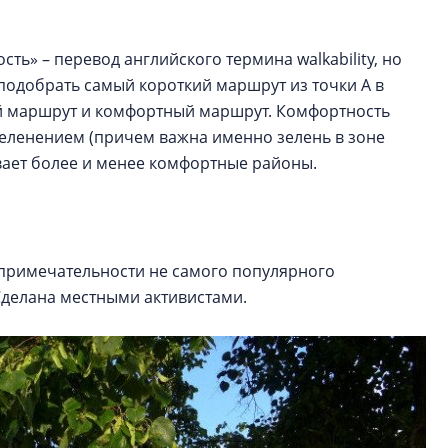
ть» – перевод английского термина walkability, но
подобрать самый короткий маршрут из точки А в
ный маршрут и комфортный маршрут. Комфортность
еленением (причем важна именно зелень в зоне
ывает более и менее комфортные районы.
опримечательности не самого популярного
 Сделана местными активистами.