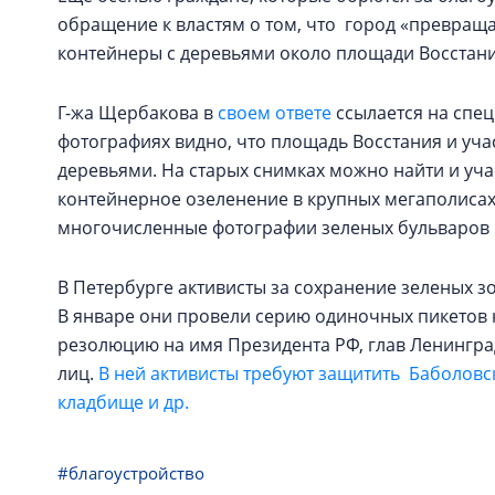
обращение к властям о том, что город «превращае
контейнеры с деревьями около площади Восстан
Г-жа Щербакова в
своем ответе
ссылается на спец
фотографиях видно, что площадь Восстания и уч
деревьями. На старых снимках можно найти и уча
контейнерное озеленение в крупных мегаполиса
многочисленные фотографии зеленых бульваров 
В Петербурге активисты за сохранение зеленых з
В январе они провели серию одиночных пикетов 
резолюцию на имя Президента РФ, глав Ленинград
лиц.
В ней активисты требуют защитить Баболовс
кладбище и др.
#благоустройство