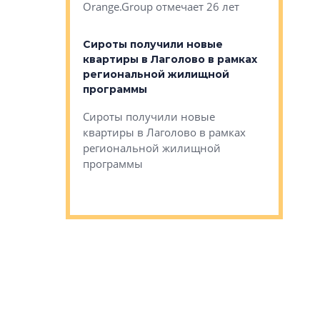
Orange.Group отмечает 26 лет
комплексе
могает»
тестовая 
органики
Сироты получили новые
ском районе
квартиры в Лаголово в рамках
ился еще
региональной жилищной
мещенного
Историч
программы
дом Рома
Ушково м
Сироты получили новые
ком районе
квартиры в Лаголово в рамках
Историче
лся еще один
региональной жилищной
Романова 
го образования
программы
взять под