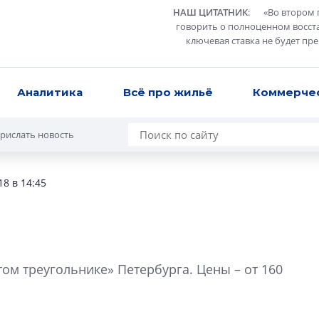
НАШ ЦИТАТНИК
:
«
Во втором 
говорить о полноценном восст
ключевая ставка не будет пр
Аналитика
Всё про жильё
Коммерче
рислать новость
18 в 14:45
В Санкт-Петербу
лучших поющих 
ом треугольнике» Петербурга. Цены – от 160
Гала-концертом з
девятый сезон тво
конкурса строител