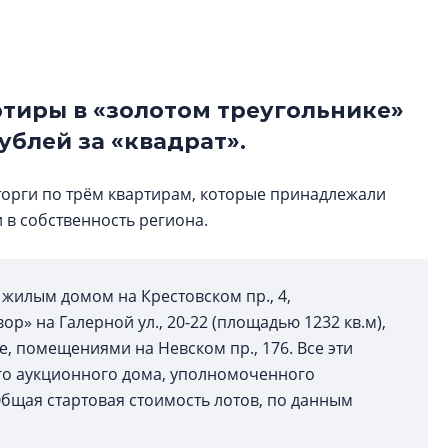
строить и жить по
В Красногвардей
Петербурга появ
тиры в «золотом треугольнике»
один центр сов
образования
рублей за «квадрат».
В Красногвардейс
Петербурга появи
торги по трём квартирам, которые принадлежали
центр совмещенно
в собственность региона.
 жилым домом на Крестовском пр., 4,
» на Галерной ул., 20-22 (площадью 1232 кв.м),
, помещениями на Невском пр., 176. Все эти
ого аукционного дома, уполномоченного
бщая стартовая стоимость лотов, по данным