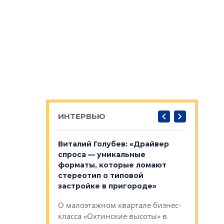
ИНТЕРВЬЮ
лобов: «Мы
Виталий Голубев: «Драйвер
Евгений 
 Bonava, но мы
спроса — уникальные
это не пр
я»
форматы, которые ломают
понятные
стереотип о типовой
ого пояса»,
Каким бу
застройке в пригороде»
рпоративной
Леноблас
О малоэтажном квартале бизнес-
вает
рассказыв
класса «Охтинские высоты» в
I Александр
региона Е