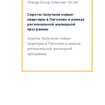
Orange.Group отмечает 26 лет
комплексе
могает»
тестовая 
органики
Сироты получили новые
ском районе
квартиры в Лаголово в рамках
ился еще
региональной жилищной
мещенного
Историч
программы
дом Рома
Ушково м
Сироты получили новые
ком районе
квартиры в Лаголово в рамках
Историче
лся еще один
региональной жилищной
Романова 
го образования
программы
взять под