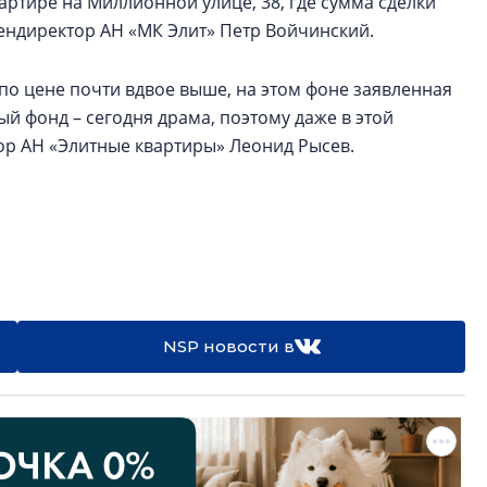
артире на Миллионной улице, 38, где сумма сделки
т гендиректор АН «МК Элит» Петр Войчинский.
по цене почти вдвое выше, на этом фоне заявленная
й фонд – сегодня драма, поэтому даже в этой
тор АН «Элитные квартиры» Леонид Рысев.
NSP новости в