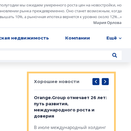
полугодии мы ожидаем умеренного роста цен на новостройки, но
ановлении рынка преждевременно. Оно станет возможным, когда
евышать 10%, а рыночная ипотека вернется к уровню около 12%...
»
Мария Орлова
ская недвижимость
Компании
Ещё
Хорошие новости
рге выбрали
Orange.Group отмечает 26 лет:
В Петерб
строителей
путь развития,
комплекс
международного роста и
тестовая
авершился
доверия
перерабо
рческого
В июле международный холдинг
В Петербу
ей «Нам песня