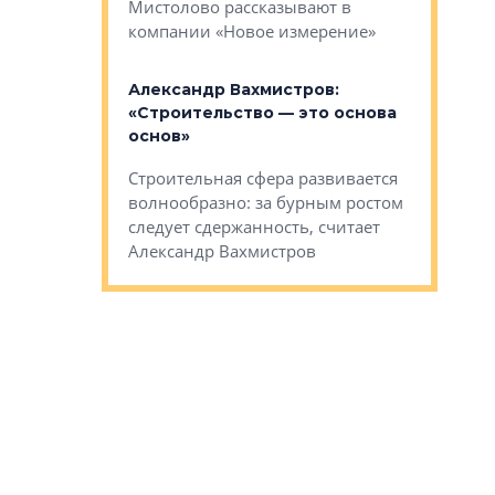
Мистолово рассказывают в
компании «Новое измерение»
Александ
«Выжива
 «Мы не
Александр Вахмистров:
правильн
афию, а
«Строительство — это основа
м проекты»
Сегмент с
основ»
пер
переживае
Строительная сфера развивается
проекты,
в этих ус
волнообразно: за бурным ростом
еральным
управляющ
следует сдержанность, считает
l Арсением
Well
Александр Вахмистров