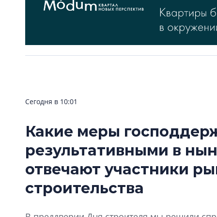
Сегодня в 10:01
Какие меры господдер
результативными в нын
отвечают участники р
строительства
В преддверии Дня строителя мы решили спро