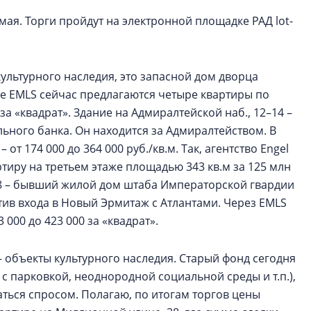
мая. Торги пройдут на электронной площадке РАД lot-
ультурного наследия, это запасной дом дворца
зе EMLS сейчас предлагаются четыре квартиры по
 за «квадрат». Здание на Адмиралтейской наб., 12–14 –
ьного банка. Он находится за Адмиралтейством. В
от 174 000 до 364 000 руб./кв.м. Так, агентство Engel
тиру на третьем этаже площадью 343 кв.м за 125 млн
 38 – бывший жилой дом штаба Императорской гвардии
отив входа в Новый Эрмитаж с Атлантами. Через EMLS
000 до 423 000 за «квадрат».
– объекты культурного наследия. Старый фонд сегодня
с парковкой, неоднородной социальной среды и т.п.),
аться спросом. Полагаю, по итогам торгов цены