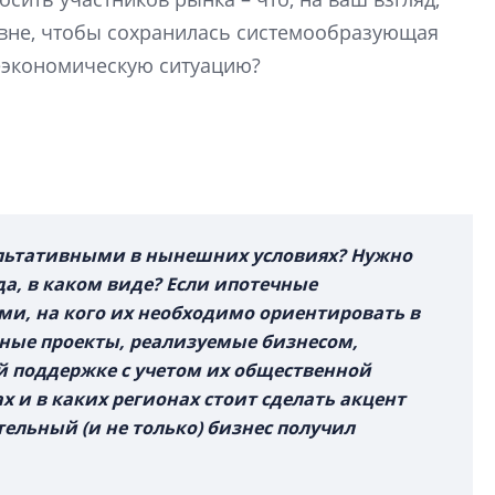
Свинолобов
овне, чтобы сохранилась системообразующая
еэкономическую ситуацию?
Арсений Лаптев:
расширяем геогр
диверсифицируе
О том, как девело
диверсифицирует 
поговорили с ген
директором Arsena
Лаптевым
льтативными в нынешних условиях? Нужно
да, в каком виде? Если ипотечные
и, на кого их необходимо ориентировать в
ные проекты, реализуемые бизнесом,
й поддержке с учетом их общественной
х и в каких регионах стоит сделать акцент
тельный (и не только) бизнес получил