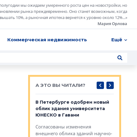
полугодии мы ожидаем умеренного роста цен на новостройки, но
ановлении рынка преждевременно. Оно станет возможным, когда
евышать 10%, а рыночная ипотека вернется к уровню около 12%...
»
Мария Орлова
Коммерческая недвижимость
Ещё
А ЭТО ВЫ ЧИТАЛИ?
о — антидот
В Петербурге одобрен новый
Собствен
панелей
облик здания университета
Императо
ЮНЕСКО в Гавани
как выжа
— антидот от
«старых 
Согласованы изменения
лей
Собственн
внешнего облика зданий научно-