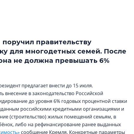
Центробанк: ква
2020-2026 годов
9% дешевле стр
Центробанк: квар
2020-2026 годов п
 поручил правительству
дешевле строящих
ку для многодетных семей. После
она не должна превышать 6%
езидент предлагает внести до 15 июля.
ь внесение в законодательство Российской
дирование до уровня 6% годовых процентной ставки
выданным российскими кредитными организациями и
ие (строительство) жилых помещений семьям, в
бёнок, либо на рефинансирование ранее выданных
жимость»
сообщение Кремля. Конкретные параметры