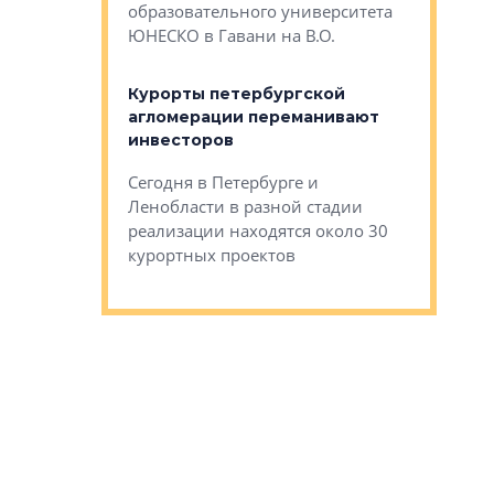
Император
образовательного университета
ртиры в домах
выжать ма
ЮНЕСКО в Гавани на В.О.
 постройки на
костей»
оящихся
Курорты петербургской
тиры в домах
агломерации переманивают
Каким бы
остройки на 9%
инвесторов
Ропса: в
ся
обещают 
Сегодня в Петербурге и
Руины Дом
Ленобласти в разной стадии
сгоревшем
реализации находятся около 30
наследия 
курортных проектов