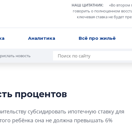
НАШ ЦИТАТНИК
:
«
Во втором 
говорить о полноценном восст
ключевая ставка не будет пр
ка
Аналитика
Всё про жильё
рислать новость
сть процентов
Усадьба Торосов
от эпохи фальш-
ительству субсидировать ипотечную ставку для
Усадьба Торосово 
того ребёнка она не должна превышать 6%
эпохи фальш-пане