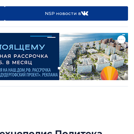
NSP новости в
 технополис Политека