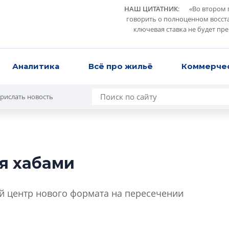
НАШ ЦИТАТНИК
:
«
Во втором 
говорить о полноценном восст
ключевая ставка не будет пр
Аналитика
Всё про жильё
Коммерче
рислать новость
я хабами
Разрыв цен межд
вторичкой: что э
й центр нового формата на пересечении
рынка?
Разрыв цен между
вторичкой: что это