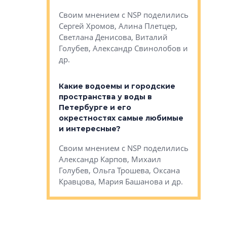
Яна Вирче
нием об этом
Своим мнением с NSP поделились
Денис Зас
 Трошева,
Сергей Хромов, Алина Плетцер,
Свинолобо
ко, Максим
Светлана Денисова, Виталий
и др.
енисова,
Голубев, Александр Свинолобов и
ев и другие
др.
Важно ли
апартам
востребованы
Какие водоемы и городские
Конститу
 компетенции
пространства у воды в
временно
мента и
Петербурге и его
Своим мн
окрестностях самые любимые
Раиль Му
NSP поделились
и интересные?
Кудинов, 
на, Анжелика
Своим мнением с NSP поделились
Карина Ш
ндр
Александр Карпов, Михаил
Дементьев
сандр Кравцов,
Голубев, Ольга Трошева, Оксана
др.
Кравцова, Мария Башанова и др.