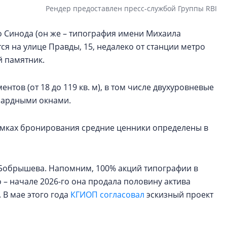
Рендер предоставлен пресс-службой Группы RBI
 Синода (он же – типография имени Михаила
ся на улице Правды, 15, недалеко от станции метро
й памятник.
нтов (от 18 до 119 кв. м), в том числе двухуровневые
нсардными окнами.
рамках бронирования средние ценники определены в
а Бобрышева. Напомним, 100% акций типографии в
о – начале 2026-го она продала половину актива
. В мае этого года
КГИОП согласовал
эскизный проект