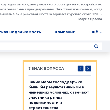
полугодии мы ожидаем умеренного роста цен на новостройки, но
ановлении рынка преждевременно. Оно станет возможным, когда
евышать 10%, а рыночная ипотека вернется к уровню около 12%...
»
Мария Орлова
ская недвижимость
Компании
Ещё
? ЗНАК ВОПРОСА
у первичкой и
Какие меры господдержки
Место об
то значит для
были бы результативными в
локации 
нынешних условиях, отвечают
пригород
участники рынка
выстрели
 первичкой и
недвижимости и
Своим мн
 значит для
строительства