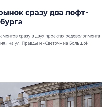
рынок сразу два лофт-
Разрыв цен межд
рбурга
вторичкой: что э
рынка?
Разрыв цен между
аментов сразу в двух проектах редевелопмента
вторичкой: что это
ия» на ул. Правды и «Светоч» на Большой
рынка? Своим мне
поделились Ольга
Екатерина Немчен
Жабин, Светлана Д
Константин Сторож
Какие наиболее 
специальности и
в сфере девелоп
строительства?
Своим мнением с 