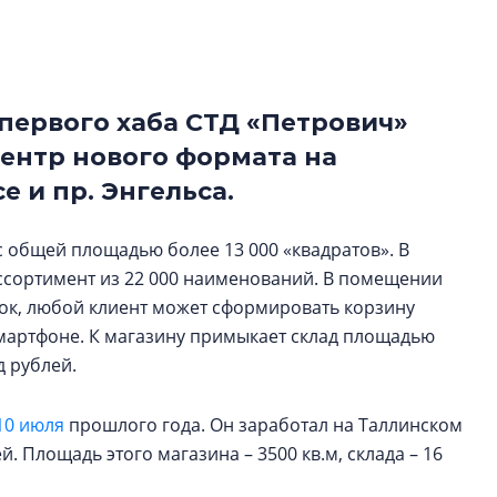
рынка? Своим мне
поделились Ольга
Екатерина Немчен
Жабин, Светлана Д
Константин Сторож
 первого хаба СТД «Петрович»
ентр нового формата на
Какие наиболее 
 и пр. Энгельса.
специальности и
в сфере девелоп
строительства?
с общей площадью более 13 000 «квадратов». В
ассортимент из 22 000 наименований. В помещении
Своим мнением с 
Валентина Калини
ок, любой клиент может сформировать корзину
Альшаева, Алекса
мартфоне. К магазину примыкает склад площадью
Свинолобов, Алек
д рублей.
Кирилл Кудинов и 
10 июля
прошлого года. Он заработал на Таллинском
. Площадь этого магазина – 3500 кв.м, склада – 16