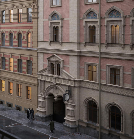
Валентина Калини
Альшаева, Алекса
Свинолобов, Алек
Кирилл Кудинов и 