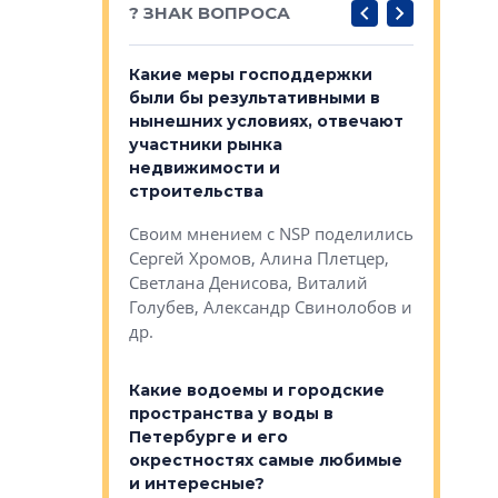
? ЗНАК ВОПРОСА
у первичкой и
Какие меры господдержки
Место об
то значит для
были бы результативными в
локации 
нынешних условиях, отвечают
пригород
участники рынка
выстрели
 первичкой и
недвижимости и
Своим мн
 значит для
строительства
Яна Вирче
нием об этом
Своим мнением с NSP поделились
Денис Зас
 Трошева,
Сергей Хромов, Алина Плетцер,
Свинолобо
ко, Максим
Светлана Денисова, Виталий
и др.
енисова,
Голубев, Александр Свинолобов и
ев и другие
др.
Важно ли
апартам
востребованы
Какие водоемы и городские
Конститу
 компетенции
пространства у воды в
временно
мента и
Петербурге и его
Своим мн
окрестностях самые любимые
Раиль Му
NSP поделились
и интересные?