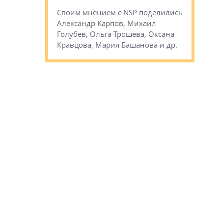
Кудинов, 
на, Анжелика
Своим мнением с NSP поделились
Карина Ш
ндр
Александр Карпов, Михаил
Дементьев
сандр Кравцов,
Голубев, Ольга Трошева, Оксана
др.
Кравцова, Мария Башанова и др.