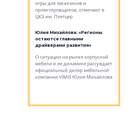
игры для заказчиков и
управлен
проектировщиков, отмечают в
поиска ко
ЦКЭ им. Плетцер
ГК «Глоба
: «Будущее за
к меняется
лей»
Юлия Михайлова: «Регионы
Алексей 
остаются главными
«Вертика
рают те
драйверами развития»
не новый
еще больше
стиничному
О ситуации на рынке корпусной
О том, по
верены в УК
мебели и ее динамике рассуждает
экспертиз
официальный дилер мебельной
преимущес
компании VIMIS Юлия Михайлова
гендирект
Алексей 