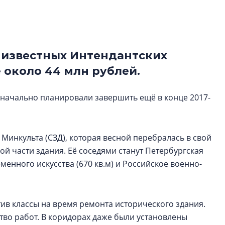
электромобиль
Карина Шальнова
«гибридом» — ка
рынок апарт-оте
 известных Интендантских
 около 44 млн рублей.
Конкуренцию выиг
апарты, которые 
приблизятся к го
 изначально планировали завершить ещё в конце 2017-
уровню сервиса, у
КЕЙПОРТ
Минкульта (СЗД), которая весной перебралась в свой
ой части здания. Её соседями станут Петербургская
менного искусства (670 кв.м) и Российское военно-
ив классы на время ремонта исторического здания.
тво работ. В коридорах даже были установлены