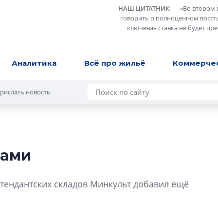
НАШ ЦИТАТНИК
:
«
Во втором 
говорить о полноценном восст
ключевая ставка не будет пр
Аналитика
Всё про жильё
Коммерче
рислать новость
гами
Роман Корнышев
перемен в ЖК мо
тендантских складов Минкульт добавил ещё
даже электромо
Девелопер «Верти
перемен в ЖК мож