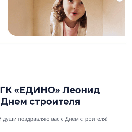
 ГК «ЕДИНО» Леонид
Усадьба Торосов
 Днем строителя
от эпохи фальш-
Усадьба Торосово 
й души поздравляю вас с Днем строителя!
эпохи фальш-пане