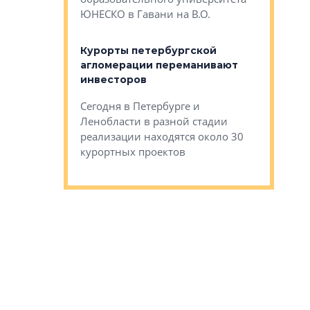
ртиры в домах
выжать ма
ЮНЕСКО в Гавани на В.О.
 постройки на
костей»
оящихся
Курорты петербургской
тиры в домах
агломерации переманивают
Каким бы
остройки на 9%
инвесторов
Ропса: в
ся
обещают 
Сегодня в Петербурге и
Руины Дом
Ленобласти в разной стадии
сгоревшем
реализации находятся около 30
наследия 
курортных проектов