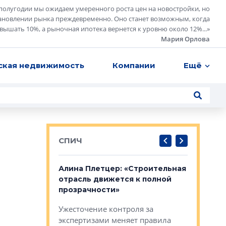
полугодии мы ожидаем умеренного роста цен на новостройки, но
ановлении рынка преждевременно. Оно станет возможным, когда
евышать 10%, а рыночная ипотека вернется к уровню около 12%...
»
Мария Орлова
ская недвижимость
Компании
Ещё
СПИЧ
: «Поводом
Алина Плетцер: «Строительная
Елена Фе
жет быть
отрасль движется к полной
блок МФК
биль»
прозрачности»
экосисте
каль»: поводом
Ужесточение контроля за
Проектир
ет быть даже
экспертизами меняет правила
непрерыв