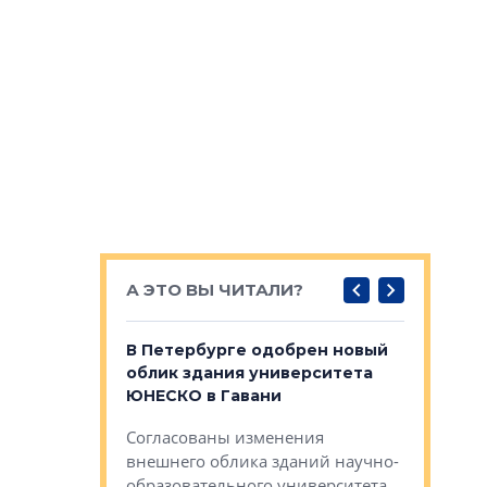
А ЭТО ВЫ ЧИТАЛИ?
о — антидот
В Петербурге одобрен новый
Собствен
панелей
облик здания университета
Императо
ЮНЕСКО в Гавани
как выжа
— антидот от
«старых 
Согласованы изменения
лей
Собственн
внешнего облика зданий научно-
Император
образовательного университета