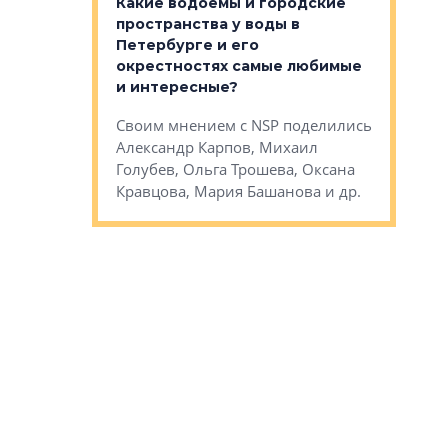
Какие водоемы и городские
Конститу
 компетенции
пространства у воды в
временно
мента и
Петербурге и его
Своим мн
окрестностях самые любимые
Раиль Му
NSP поделились
и интересные?
Кудинов, 
на, Анжелика
Своим мнением с NSP поделились
Карина Ш
ндр
Александр Карпов, Михаил
Дементьев
сандр Кравцов,
Голубев, Ольга Трошева, Оксана
др.
Кравцова, Мария Башанова и др.