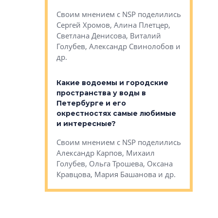
Яна Вирче
нием об этом
Своим мнением с NSP поделились
Денис Зас
 Трошева,
Сергей Хромов, Алина Плетцер,
Свинолобо
ко, Максим
Светлана Денисова, Виталий
и др.
енисова,
Голубев, Александр Свинолобов и
ев и другие
др.
Важно ли
апартам
востребованы
Какие водоемы и городские
Конститу
 компетенции
пространства у воды в
временно
мента и
Петербурге и его
Своим мн
окрестностях самые любимые
Раиль Му
NSP поделились
и интересные?
Кудинов, 
на, Анжелика
Своим мнением с NSP поделились
Карина Ш
ндр
Александр Карпов, Михаил
Дементьев
сандр Кравцов,
Голубев, Ольга Трошева, Оксана
др.
Кравцова, Мария Башанова и др.