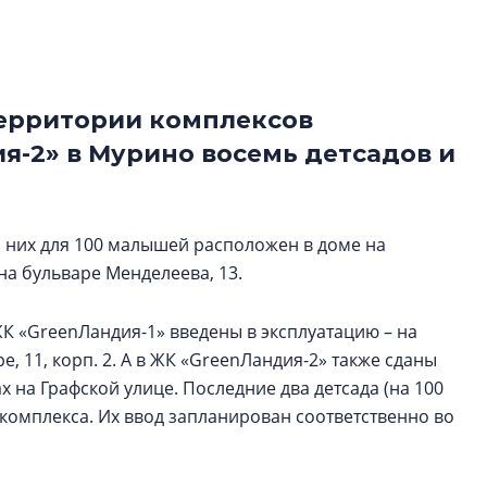
рынка? Своим мне
поделились Ольга
Екатерина Немчен
Жабин, Светлана Д
Константин Сторож
территории комплексов
я-2» в Мурино восемь детсадов и
Какие наиболее 
специальности и
в сфере девелоп
строительства?
з них для 100 малышей расположен в доме на
 на бульваре Менделеева, 13.
Своим мнением с 
Валентина Калини
Альшаева, Алекса
К «GreenЛандия-1» введены в эксплуатацию – на
Свинолобов, Алек
, 11, корп. 2. А в ЖК «GreenЛандия-2» также сданы
Кирилл Кудинов и 
ах на Графской улице. Последние два детсада (на 100
 комплекса. Их ввод запланирован соответственно во