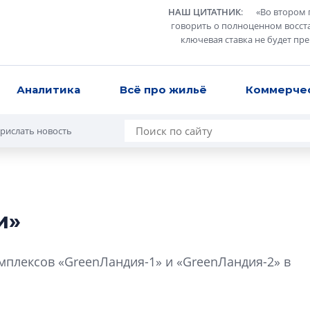
НАШ ЦИТАТНИК
:
«
Во втором 
говорить о полноценном восст
ключевая ставка не будет пр
Аналитика
Всё про жильё
Коммерче
рислать новость
и»
Разрыв цен межд
вторичкой: что э
омплексов «GreenЛандия-1» и «GreenЛандия-2» в
рынка?
Разрыв цен между
вторичкой: что это