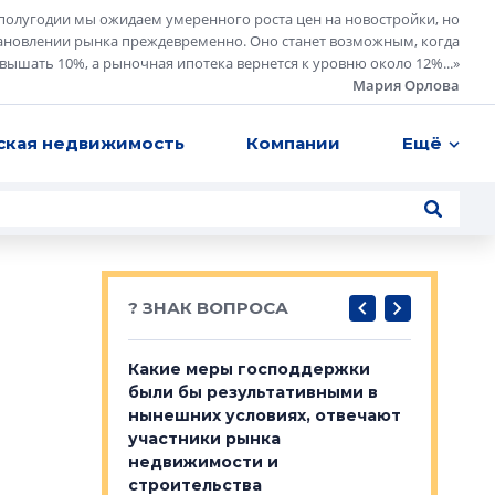
полугодии мы ожидаем умеренного роста цен на новостройки, но
ановлении рынка преждевременно. Оно станет возможным, когда
евышать 10%, а рыночная ипотека вернется к уровню около 12%...
»
Мария Орлова
ская недвижимость
Компании
Ещё
? ЗНАК ВОПРОСА
у первичкой и
Какие меры господдержки
Место об
то значит для
были бы результативными в
локации 
нынешних условиях, отвечают
пригород
участники рынка
выстрели
 первичкой и
недвижимости и
Своим мн
 значит для
строительства