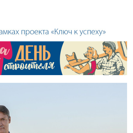
специальности и
в сфере девелоп
строительства?
Своим мнением с 
Валентина Калини
Альшаева, Алекса
Свинолобов, Алек
Кирилл Кудинов и 