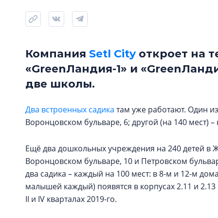
Компания
Setl City
откроет на 
«GreenЛандия-1» и «GreenЛанди
две школы.
Два встроенных садика
там уже работают. Один и
Воронцовском бульваре, 6; другой (на 140 мест) –
Ещё два дошкольных учреждения на 240 детей в Ж
Воронцовском бульваре, 10 и Петровском бульваре
два садика – каждый на 100 мест: в 8-м и 12-м дом
малышей каждый) появятся в корпусах 2.11 и 2.13
II и IV кварталах 2019-го.