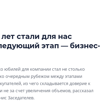
 лет стали для нас
Разрыв цен межд
следующий этап — бизнес-
вторичкой: что э
рынка?
Разрыв цен между
вторичкой: что это
ко юбилей для компании стал не столько
рынка? Своим мне
поделились Ольга
ько очередным рубежом между этапами
Екатерина Немчен
купателей, из чего складывается доверие к
Жабин, Светлана Д
 не за счет увеличения объемов, рассказал
Константин Сторож
нис Заседателев.
Какие наиболее 