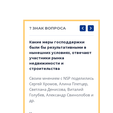
? ЗНАК ВОПРОСА
у первичкой и
Какие меры господдержки
Место об
то значит для
были бы результативными в
локации 
нынешних условиях, отвечают
пригород
участники рынка
выстрели
 первичкой и
недвижимости и
Своим мн
 значит для
строительства
Яна Вирче
нием об этом
Своим мнением с NSP поделились
Денис Зас
 Трошева,
Сергей Хромов, Алина Плетцер,
Свинолобо
ко, Максим
Светлана Денисова, Виталий
и др.
енисова,
Голубев, Александр Свинолобов и
ев и другие
др.
Важно ли
апартам
востребованы