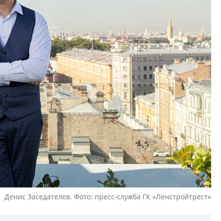
Денис Заседателев. Фото: пресс-служба ГК «Ленстройтрест»