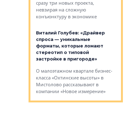
сразу три новых проекта,
ь или
следует с
невзирая на сложную
а, размышляют
Александ
конъюнктуру в экономике
Евгений 
Виталий Голубев: «Драйвер
это не пр
лобов: «Мы
спроса — уникальные
понятные
 Bonava, но мы
форматы, которые ломают
я»
Каким бу
стереотип о типовой
ого пояса»,
Леноблас
застройке в пригороде»
рпоративной
рассказыв
О малоэтажном квартале бизнес-
вает
региона Е
класса «Охтинские высоты» в
I Александр
Мистолово рассказывают в
компании «Новое измерение»