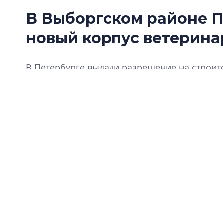
В Выборгском районе П
новый корпус ветерин
В Петербурге выдали разрешение на строит
лечебницы на Зеленогорской улице в Выбор