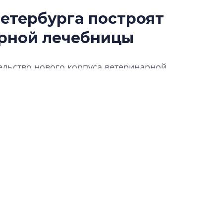
етербурга построят
Разрыв цен межд
арной лечебницы
вторичкой: что э
рынка?
Разрыв цен между
ельство нового корпуса ветеринарной
вторичкой: что это
гском районе.
рынка? Своим мне
поделились Ольга
Екатерина Немчен
Жабин, Светлана Д
Константин Сторож
Какие наиболее 
специальности и
в сфере девелоп
строительства?
Своим мнением с 
Валентина Калини