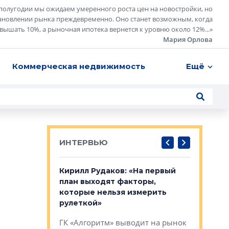
полугодии мы ожидаем умеренного роста цен на новостройки, но
ановлении рынка преждевременно. Оно станет возможным, когда
евышать 10%, а рыночная ипотека вернется к уровню около 12%...
»
Мария Орлова
Коммерческая недвижимость
Ещё
ИНТЕРВЬЮ
в: «Хороший
Кирилл Рудаков: «На первый
Александ
тся в
план выходят факторы,
«Строите
оте»
которые нельзя измерить
основ»
рулеткой»
овременного
Строитель
ГК «Алгоритм» выводит на рынок
тетика,
волнообра