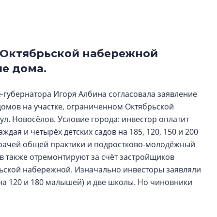
функциональност
экономика проект
в ГК «ПСК»
а Октябрьской набережной
Александр Свино
используем опыт
е дома.
– другая компани
О потенциале «сер
-губернатора Игоря Албина согласовала заявление
технологиях и ко
омов на участке, ограниченном Октябрьской
культуре рассказы
ул. Новосёлов. Условие города: инвестор оплатит
гендиректор STAVN
ждая и четырёх детских садов на 185, 120, 150 и 200
Свинолобов
а врачей общей практики и подростково-молодёжный
в также отремонтируют за счёт застройщиков
ьской набережной. Изначально инвесторы заявляли
(на 120 и 180 малышей) и две школы. Но чиновники