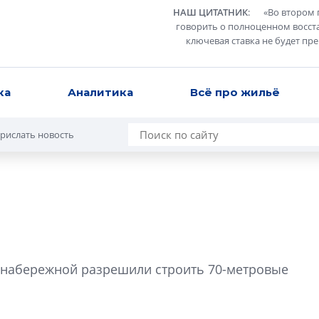
НАШ ЦИТАТНИК
:
«
Во втором 
говорить о полноценном восст
ключевая ставка не будет пр
ка
Аналитика
Всё про жильё
рислать новость
Сергей Софроно
дизайн проявляе
 набережной разрешили строить 70-метровые
визуальной чист
Что важнее для с
жилого проекта: эс