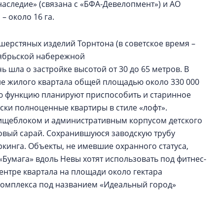
аследие» (связана с «БФА-Девелопмент») и АО
– около 16 га.
шерстяных изделий Торнтона (в советское время –
тябрьской набережной
ь шла о застройке высотой от 30 до 65 метров. В
ие жилого квартала общей площадью около 330 000
ую функцию планируют приспособить и старинное
ски полноценные квартиры в стиле «лофт».
пищеблоком и административным корпусом детского
товый сарай. Сохранившуюся заводскую трубу
кинга. Объекты, не имевшие охранного статуса,
«Бумага» вдоль Невы хотят использовать под фитнес-
центре квартала на площади около гектара
комплекса под названием «Идеальный город»