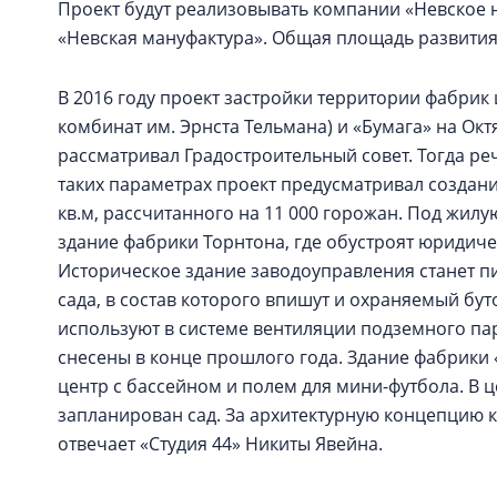
Проект будут реализовывать компании «Невское н
«Невская мануфактура». Общая площадь развития 
В 2016 году проект застройки территории фабрик 
комбинат им. Эрнста Тельмана) и «Бумага» на Ок
рассматривал Градостроительный совет. Тогда реч
таких параметрах проект предусматривал создан
кв.м, рассчитанного на 11 000 горожан. Под жил
здание фабрики Торнтона, где обустроят юридиче
Историческое здание заводоуправления станет 
сада, в состав которого впишут и охраняемый бу
используют в системе вентиляции подземного пар
снесены в конце прошлого года. Здание фабрики 
центр с бассейном и полем для мини-футбола. В 
запланирован сад. За архитектурную концепцию 
отвечает «Студия 44» Никиты Явейна.