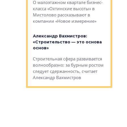
О малоэтажном квартале бизнес-
вает
рассказыв
класса «Охтинские высоты» в
I Александр
региона Е
Мистолово рассказывают в
компании «Новое измерение»
Александ
«Выжива
 «Мы не
Александр Вахмистров:
правильн
афию, а
«Строительство — это основа
м проекты»
Сегмент с
основ»
пер
переживае
Строительная сфера развивается
проекты,
в этих ус
волнообразно: за бурным ростом
еральным
управляющ
следует сдержанность, считает
l Арсением
Well
Александр Вахмистров