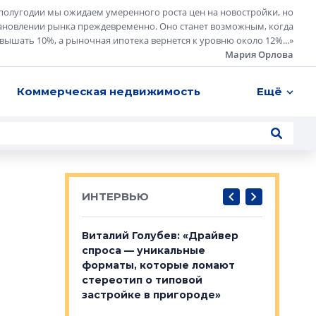
полугодии мы ожидаем умеренного роста цен на новостройки, но
ановлении рынка преждевременно. Оно станет возможным, когда
евышать 10%, а рыночная ипотека вернется к уровню около 12%...
»
Мария Орлова
Коммерческая недвижимость
Ещё
ИНТЕРВЬЮ
лобов: «Мы
Виталий Голубев: «Драйвер
Евгений 
 Bonava, но мы
спроса — уникальные
это не пр
я»
форматы, которые ломают
понятные
стереотип о типовой
ого пояса»,
Каким бу
застройке в пригороде»
рпоративной
Леноблас