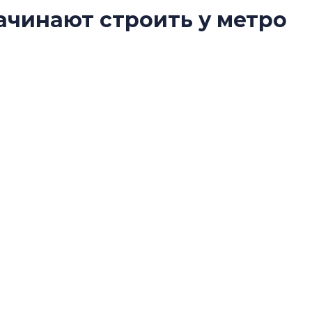
ачинают строить у метро
Какие наиболее 
специальности и
в сфере девелоп
строительства?
 реализации многофункционального комплекса
Своим мнением с 
с». В его составе будут жилые квартиры и
Валентина Калини
Альшаева, Алекса
Свинолобов, Алек
Кирилл Кудинов и 
Как девелоперы 
рынка недвижим
оценивают итоги
полугодия 2025 г
Своим мнением с 
Мария Орлова, Св
Денисова, Юдита Г