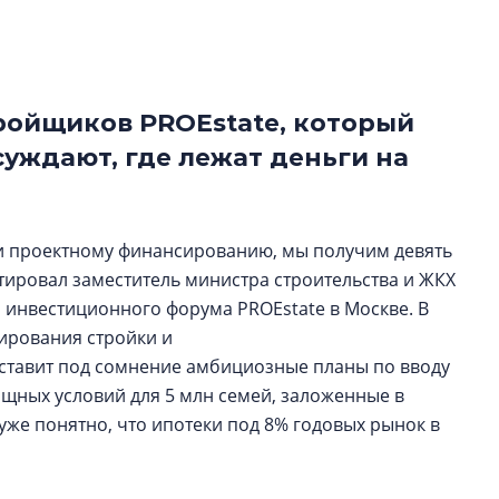
культуре рассказы
гендиректор STAVN
Свинолобов
ройщиков PROEstate, который
Арсений Лаптев:
расширяем геогр
суждают, где лежат деньги на
диверсифицируе
О том, как девело
диверсифицирует 
 и проектному финансированию, мы получим девять
поговорили с ген
атировал заместитель министра строительства и ЖКХ
директором Arsena
Лаптевым
 инвестиционного форума PROEstate в Москве. В
ирования стройки и
 ставит под сомнение амбициозные планы по вводу
ищных условий для 5 млн семей, заложенные в
уже понятно, что ипотеки под 8% годовых рынок в