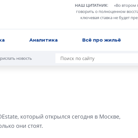
НАШ ЦИТАТНИК
:
«
Во втором 
говорить о полноценном восст
ключевая ставка не будет пр
ка
Аналитика
Всё про жильё
рислать новость
Александр Свино
используем опыт
state, который открылся сегодня в Москве,
– другая компани
олько они стоят.
О потенциале «сер
технологиях и ко