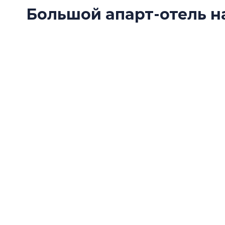
Большой апарт-отель н
«Парнас»
«Главстрой Санкт-Петербург» приступает к
«Харизма» недалеко от станции метро «Парна
большой блок сервисных апартаментов.