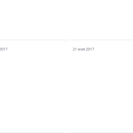
2017
21 мая 2017
АНДРЕЙ КОЗОДАЕВ:
 КОЗОДАЕВ:
«Апелляционная комис
монополизация
экономит собственник
!»
время»