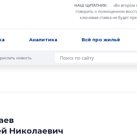
НАШ ЦИТАТНИК
:
«
Во втором 
говорить о полноценном восст
ключевая ставка не будет пр
ка
Аналитика
Всё про жильё
рислать новость
аев
й Николаевич