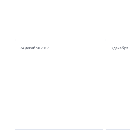
24 декабря 2017
3 декабря 
Петербург размечтался
Своими мечтами с NSP поделились
Михаил Москвин, Владимир
АНДРЕЙ
Григорьев, Вячеслав Заренков, Никита
«Идет 
Явейн и др.
отрасли