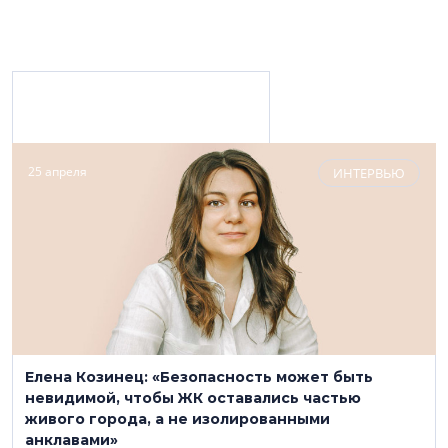
Материалы с персоной
25 апреля
ИНТЕРВЬЮ
ГК «Глобал ЭМ»
(812) 987-60-50
globalem.ru
Елена Козинец: «Безопасность может быть
Строительство, девелопмент
невидимой, чтобы ЖК оставались частью
живого города, а не изолированными
анклавами»