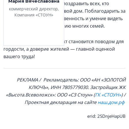
Мария Вячеславовна
В День строителя хочется поздравить всех, кто
коммерческий директор,
помогает людям обрести свой дом. Поблагодарить за
Компания «СТОУН»
профессионализм, ответственность и умение видеть
за каждым проектом историю многих семей.
Пусть каждый новый объект становится поводом для
гордости, а доверие жителей — главной оценкой
вашего труда!
РЕКЛАМА / Рекламодатель: ООО «АН «ЗОЛОТОЙ
КЛЮЧЪ», ИНН 7805779030. Застройщик ЖК
«Высота.Всеволожск»: ООО «СЗ Стоун» (
ГК «СТОУН»
) /
Проектная декларация на сайте
наш.дом.рф
erid: 2SDnjeHapUB