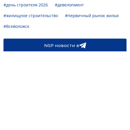
#день строителя 2026
#девелопмент
#жилищное строительство
#первичный рынок жилья
#Всеволожск
NSP новости в
NSP новости в
16+
Св-во регистрации СМИ:
ЭЛ №ФС77-67922 от 06.12.2016
Реклама на
Контакты