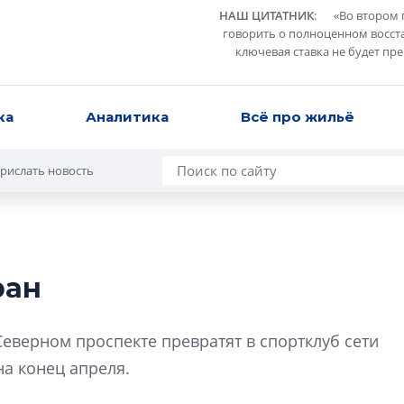
НАШ ЦИТАТНИК
:
«
Во втором 
говорить о полноценном восст
ключевая ставка не будет пр
ка
Аналитика
Всё про жильё
рислать новость
ран
В Санкт-Петербу
лучших поющих 
Северном проспекте превратят в спортклуб сети
Гала-концертом з
на конец апреля.
девятый сезон тво
конкурса строител