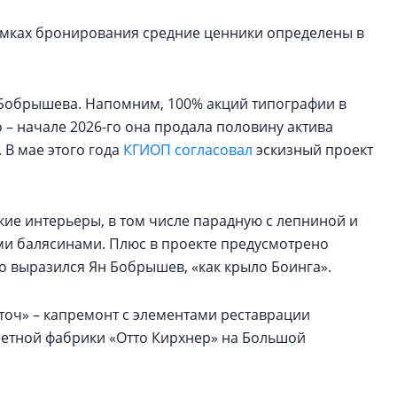
рамках бронирования средние ценники определены в
а Бобрышева. Напомним, 100% акций типографии в
о – начале 2026-го она продала половину актива
. В мае этого года
КГИОП согласовал
эскизный проект
кие интерьеры, в том числе парадную с лепниной и
ыми балясинами. Плюс в проекте предусмотрено
зно выразился Ян Бобрышев, «как крыло Боинга».
еточ» – капремонт с элементами реставрации
етной фабрики «Отто Кирхнер» на Большой