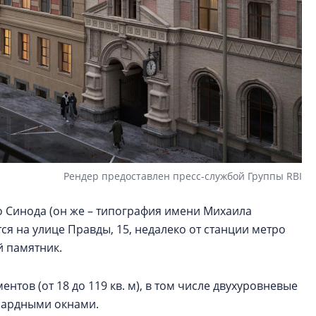
Рендер предоставлен пресс-службой Группы RBI
 Синода (он же – типография имени Михаила
ся на улице Правды, 15, недалеко от станции метро
й памятник.
нтов (от 18 до 119 кв. м), в том числе двухуровневые
нсардными окнами.