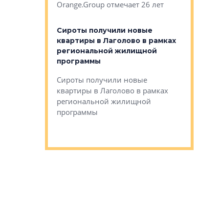
Orange.Group отмечает 26 лет
комплексе
могает»
тестовая 
органики
Сироты получили новые
ском районе
квартиры в Лаголово в рамках
ился еще
региональной жилищной
мещенного
Историч
программы
дом Рома
Ушково м
Сироты получили новые
ком районе
квартиры в Лаголово в рамках
Историче
лся еще один
региональной жилищной
Романова 
го образования
программы
взять под