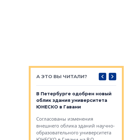
А ЭТО ВЫ ЧИТАЛИ?
о — антидот
В Петербурге одобрен новый
Собствен
панелей
облик здания университета
Императо
ЮНЕСКО в Гавани
как выжа
— антидот от
«старых 
Согласованы изменения
лей
Собственн
внешнего облика зданий научно-
Император
образовательного университета
ртиры в домах
выжать ма
ЮНЕСКО в Гавани на В.О.