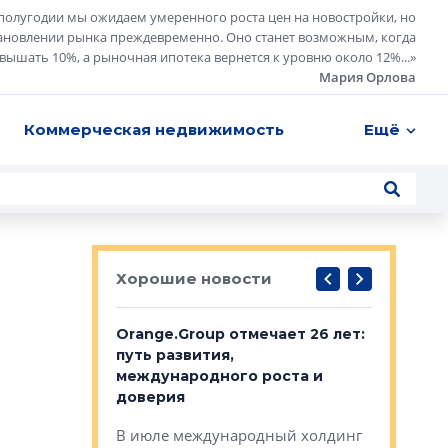
полугодии мы ожидаем умеренного роста цен на новостройки, но
ановлении рынка преждевременно. Оно станет возможным, когда
евышать 10%, а рыночная ипотека вернется к уровню около 12%...
»
Мария Орлова
Коммерческая недвижимость
Ещё
Хорошие новости
рге выбрали
Orange.Group отмечает 26 лет:
В Петерб
строителей
путь развития,
комплекс
международного роста и
тестовая
авершился
доверия
перерабо
рческого
В июле международный холдинг
В Петербу
ей «Нам песня