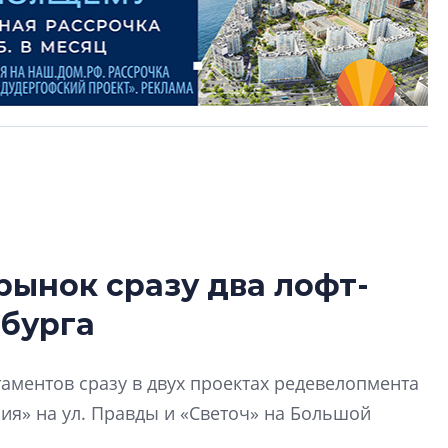
рынок сразу два лофт-
Усадьба Торосов
рбурга
от эпохи фальш-
Усадьба Торосово 
аментов сразу в двух проектах редевелопмента
эпохи фальш-пане
ия» на ул. Правды и «Светоч» на Большой
Центробанк: ква