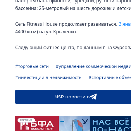
набором бань (финской, турецкой, русской парной
бассейна: 25-метровый на шесть дорожек и детски
Сеть Fitness House продолжает развиваться.
В ян
4400 кв.м) на ул. Крыленко.
Следующий фитнес-центр, по данным г-на Фурсова
#торговые сети
#управление коммерческой недви
#инвестиции в недвижимость
#спортивные объе
NSP новости в
РЕКЛАМА