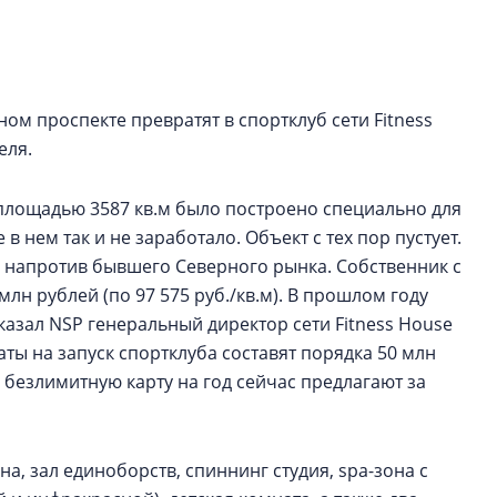
строить и жить по
В Красногвардей
Петербурга появ
ом проспекте превратят в спортклуб сети Fitness
один центр сов
образования
еля.
В Красногвардейс
 площадью 3587 кв.м было построено специально для
Петербурга появи
центр совмещенно
 в нем так и не заработало. Объект с тех пор пустует.
 напротив бывшего Северного рынка. Собственник с
млн рублей (по 97 575 руб./кв.м). В прошлом году
сказал NSP генеральный директор сети Fitness House
аты на запуск спортклуба составят порядка 50 млн
безлимитную карту на год сейчас предлагают за
а, зал единоборств, спиннинг студия, spa-зона с