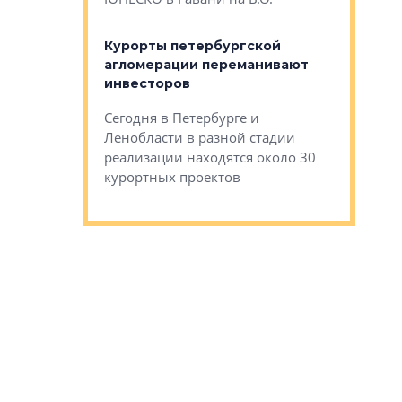
 постройки на
костей»
оящихся
Курорты петербургской
тиры в домах
агломерации переманивают
Каким бы
остройки на 9%
инвесторов
Ропса: в
ся
обещают 
Сегодня в Петербурге и
Руины Дом
Ленобласти в разной стадии
сгоревшем
реализации находятся около 30
наследия 
курортных проектов