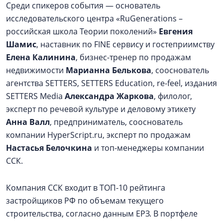
Среди спикеров события — основатель
исследовательского центра «RuGenerations –
российская школа Теории поколений»
Евгения
Шамис
, наставник по FINE сервису и гостеприимству
Елена Калинина
, бизнес-тренер по продажам
недвижимости
Марианна Белькова
, сооснователь
агентства SETTERS, SETTERS Education, re-feel, издания
SETTERS Media
Александра Жаркова
, филолог,
эксперт по речевой культуре и деловому этикету
Анна Валл
, предприниматель, сооснователь
компании HyperScript.ru, эксперт по продажам
Настасья Белочкина
и топ-менеджеры компании
ССК.
Компания ССК входит в ТОП-10 рейтинга
застройщиков РФ по объемам текущего
строительства, согласно данным ЕРЗ. В портфеле