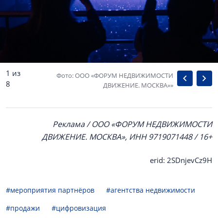
1 из
Фото: ООО «ФОРУМ НЕДВИЖИМОСТИ
8
ДВИЖЕНИЕ. МОСКВА»»
Реклама / ООО «ФОРУМ НЕДВИЖИМОСТИ
ДВИЖЕНИЕ. МОСКВА», ИНН 9719071448 / 16+
erid: 2SDnjevCz9H
#мероприятия партнёров
#агентства недвижимости
#продажи
#цифровизация