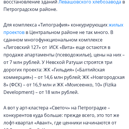
восстановление зданий
Левашовского хлебозавода
в
Петроградском районе.
Для комплекса «Типография» конкурирующих
жилых
проектов
в Центральном районе не так много. В
сданном многофункциональном комплексе
«Лиговский 127» от ИСК «Вита» еще остаются в
продаже апартаменты (псеводожилье), цены на них –
от 7 млн рублей. У Невской Ратуши строятся три
дорогих проекта: ЖК «Гильдия» («Балтийская
коммерция») – от 14,6 млн рублей; ЖК «Новгородская
8» (ФСК) – от 16,9 млн и ЖК «Моисеенко, 10» (Fizika
Development) – от 18 млн рублей.
А вот у арт-кластера «Светоч» на Петроградке –
конкурентов куда больше: прежде всего, это тот же
лофт-квартал «Авант», где ценники начинаются от