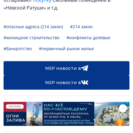
оспаривают
покупк
у
Смольным помещений в
«Невской Ратуше» и т.д.
#опасные адреса (214 закон)
#214 закон
#жилищное строительство
#конфликты долевые
#банкротство
#первичный рынок жилья
NSP новости в
NSP новости в
РЕКЛАМА