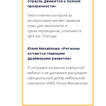
жет быть
отрасль движется к полной
блок МФК
биль»
прозрачности»
экосисте
каль»: поводом
Ужесточение контроля за
Проектир
ет быть даже
экспертизами меняет правила
непрерыв
игры для заказчиков и
управлен
проектировщиков, отмечают в
поиска ко
ЦКЭ им. Плетцер
ГК «Глоба
: «Будущее за
к меняется
лей»
Юлия Михайлова: «Регионы
Алексей 
остаются главными
«Вертика
рают те
драйверами развития»
не новый
еще больше
стиничному
О ситуации на рынке корпусной
О том, по
верены в УК
мебели и ее динамике рассуждает
экспертиз
официальный дилер мебельной
преимущес
компании VIMIS Юлия Михайлова
гендирект
Алексей 