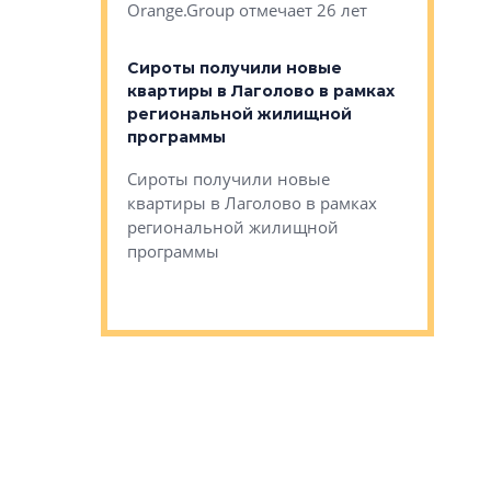
Orange.Group отмечает 26 лет
комплексе
могает»
тестовая 
органики
Сироты получили новые
ском районе
квартиры в Лаголово в рамках
ился еще
региональной жилищной
мещенного
Историч
программы
дом Рома
Ушково м
Сироты получили новые
ком районе
квартиры в Лаголово в рамках
Историче
лся еще один
региональной жилищной
Романова 
го образования
программы
взять под