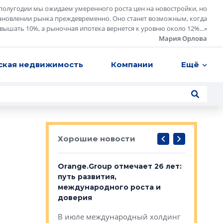
полугодии мы ожидаем умеренного роста цен на новостройки, но
ановлении рынка преждевременно. Оно станет возможным, когда
евышать 10%, а рыночная ипотека вернется к уровню около 12%...
»
Мария Орлова
ская недвижимость
Компании
Ещё
Хорошие новости
рге выбрали
Orange.Group отмечает 26 лет:
В Петерб
строителей
путь развития,
комплекс
международного роста и
тестовая
авершился
доверия
перерабо
рческого
В июле международный холдинг
В Петербу
ей «Нам песня