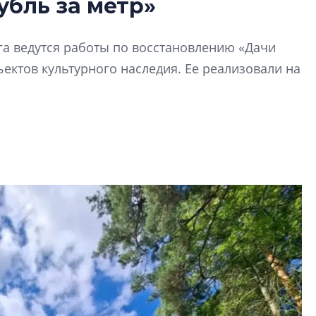
убль за метр»
перемен в ЖК мо
даже электромо
Девелопер «Верти
га ведутся работы по восстановлению «Дачи
перемен в ЖК мож
ектов культурного наследия. Ее реализовали на
электромобиль
Карина Шальнова
«гибридом» — ка
рынок апарт-оте
Конкуренцию выиг
апарты, которые 
приблизятся к го
уровню сервиса, у
КЕЙПОРТ