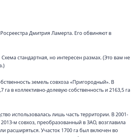
строить и жить по
В Красногвардей
Петербурга появ
 Росреестра Дмитрия Ламерта. Его обвиняют в
один центр сов
образования
В Красногвардейс
 Схема стандартная, но интересен размах. (Это вам не
Петербурга появи
центр совмещенно
.)
бственность земель совхоза «Пригородный». В
,7 га в коллективно-долевую собственность и 2163,5 га
тво использовалась лишь часть территории. В 2001-
 2013-м совхоз, преобразованный в ЗАО, возглавила
ли расширяться. Участок 1700 га был включен во