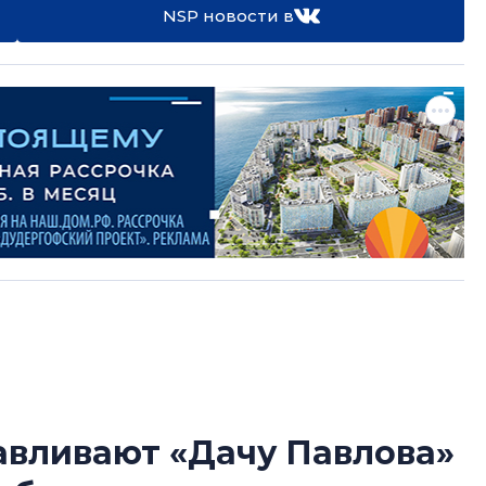
NSP новости в
авливают «Дачу Павлова»
Роман Корнышев