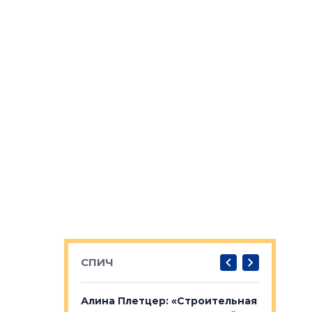
СПИЧ
: «Поводом
Алина Плетцер: «Строительная
Елена Фе