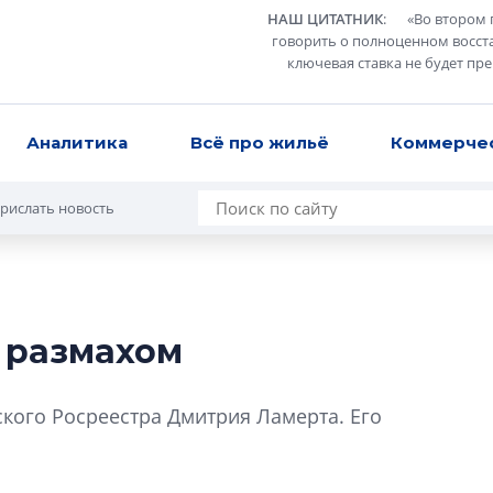
НАШ ЦИТАТНИК
:
«
Во втором 
говорить о полноценном восст
ключевая ставка не будет пр
Аналитика
Всё про жильё
Коммерче
рислать новость
 размахом
В Санкт-Петербу
лучших поющих 
кого Росреестра Дмитрия Ламерта. Его
Гала-концертом з
девятый сезон тво
конкурса строител