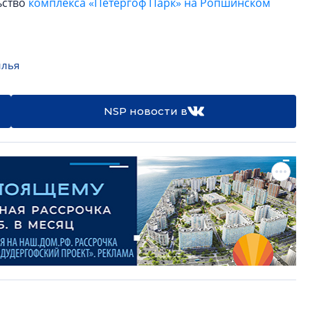
ьство
комплекса «Петергоф Парк» на Ропшинском
илья
NSP новости в