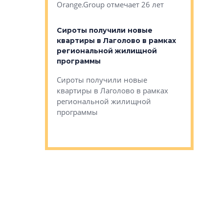
Orange.Group отмечает 26 лет
комплексе
могает»
тестовая 
органики
Сироты получили новые
ском районе
квартиры в Лаголово в рамках
ился еще
региональной жилищной
мещенного
Историч
программы
дом Рома
Ушково м
Сироты получили новые
ком районе
квартиры в Лаголово в рамках
Историче
лся еще один
региональной жилищной
Романова 
го образования
программы
взять под