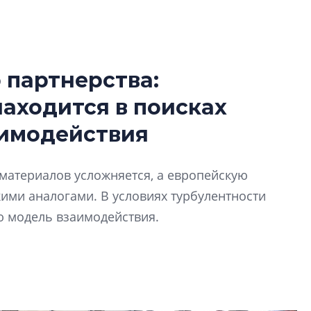
 партнерства:
Усадьба Торосов
находится в поисках
от эпохи фальш-
аимодействия
Усадьба Торосово 
эпохи фальш-пане
йматериалов усложняется, а европейскую
Центробанк: ква
ими аналогами. В условиях турбулентности
2020-2026 годов
9% дешевле стр
ю модель взаимодействия.
Центробанк: квар
2020-2026 годов п
дешевле строящих