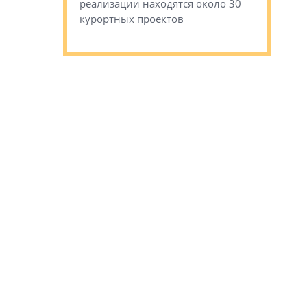
сгоревшем
реализации находятся около 30
наследия 
курортных проектов