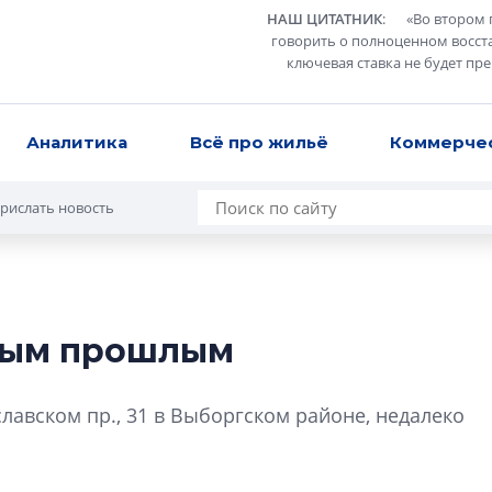
НАШ ЦИТАТНИК
:
«
Во втором 
говорить о полноценном восст
ключевая ставка не будет пр
Аналитика
Всё про жильё
Коммерче
рислать новость
ным прошлым
В Санкт-Петербу
лучших поющих 
лавском пр., 31 в Выборгском районе, недалеко
Гала-концертом з
девятый сезон тво
конкурса строител