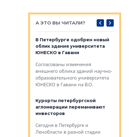
А ЭТО ВЫ ЧИТАЛИ?
о — антидот
В Петербурге одобрен новый
Собствен
панелей
облик здания университета
Императо
ЮНЕСКО в Гавани
как выжа
— антидот от
«старых 
Согласованы изменения
лей
Собственн
внешнего облика зданий научно-
Император
образовательного университета
ртиры в домах
выжать ма
ЮНЕСКО в Гавани на В.О.
 постройки на
костей»
оящихся
Курорты петербургской
тиры в домах
агломерации переманивают
Каким бы
остройки на 9%
инвесторов
Ропса: в
ся
обещают 
Сегодня в Петербурге и
Руины Дом
Ленобласти в разной стадии