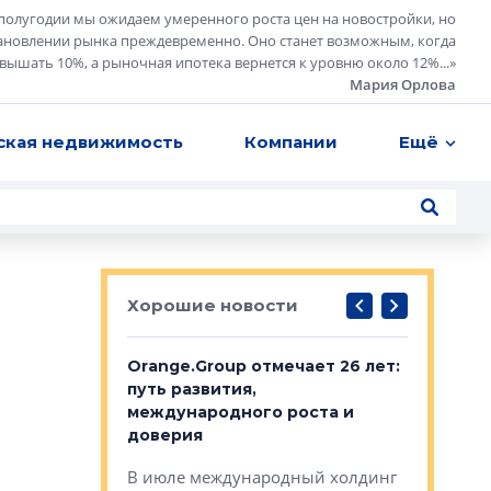
полугодии мы ожидаем умеренного роста цен на новостройки, но
ановлении рынка преждевременно. Оно станет возможным, когда
евышать 10%, а рыночная ипотека вернется к уровню около 12%...
»
Мария Орлова
ская недвижимость
Компании
Ещё
Хорошие новости
рге выбрали
Orange.Group отмечает 26 лет:
В Петерб
строителей
путь развития,
комплекс
международного роста и
тестовая
авершился
доверия
перерабо
рческого
В июле международный холдинг
В Петербу
ей «Нам песня