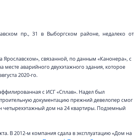
строить и жить по
В Красногвардей
Петербурга появ
авском пр., 31 в Выборгском районе, недалеко от
один центр сов
образования
В Красногвардейс
 Ярославском», связанной, по данным «Канонера», с
Петербурга появи
центр совмещенно
а месте аварийного двухэтажного здания, которое
вгуста 2020-го.
аффилированная с ИСГ «Сплав». Надел был
достроительную документацию прежний девелопер смог
рен четырехэтажный дом на 24 квартиры. Подземный
кта. В 2012-м компания сдала в эксплуатацию «Дом на