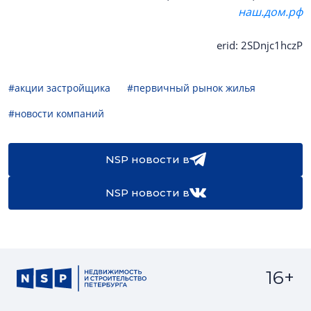
наш.дом.рф
erid: 2SDnjc1hczP
#акции застройщика
#первичный рынок жилья
#новости компаний
NSP новости в
NSP новости в
16+