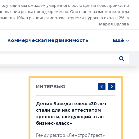
полугодии мы ожидаем умеренного роста цен на новостройки, но
ановлении рынка преждевременно. Оно станет возможным, когда
евышать 10%, а рыночная ипотека вернется к уровню около 12%...
»
Мария Орлова
Коммерческая недвижимость
Ещё
ИНТЕРВЬЮ
: «На
Денис Заседателев: «30 лет
Виталий 
ьной окраине
стали для нас аттестатом
спроса —
зм может
зрелости, следующий этап —
форматы,
»
бизнес-класс»
стереоти
застройк
рства в центре
Гендиректор «Ленстройтрест»