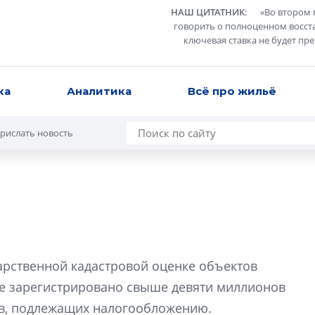
НАШ ЦИТАТНИК
:
«
Во втором 
говорить о полноценном восст
ключевая ставка не будет пр
ка
Аналитика
Всё про жильё
рислать новость
Татьяна Бровкина
монотонной спал
арственной кадастровой оценке объектов
деконструктиви
стать спасением
оне зарегистрировано свыше девяти миллионов
О границах новато
тов, подлежащих налогообложению.