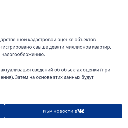
Петербурга, буду
районов и инжен
рассказали в ГК «
Сергей Софроно
дизайн проявляе
дарственной кадастровой оценке объектов
визуальной чист
регистрировано свыше девяти миллионов квартир,
Что важнее для с
х налогообложению.
жилого проекта: эс
функциональност
 актуализация сведений об объектах оценки (при
экономика проект
ния). Затем на основе этих данных будут
в ГК «ПСК»
NSP новости в