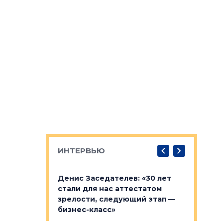
ИНТЕРВЬЮ
: «На
Денис Заседателев: «30 лет
Виталий 
ьной окраине
стали для нас аттестатом
спроса —
зм может
зрелости, следующий этап —
форматы,
»
бизнес-класс»
стереоти
застройк