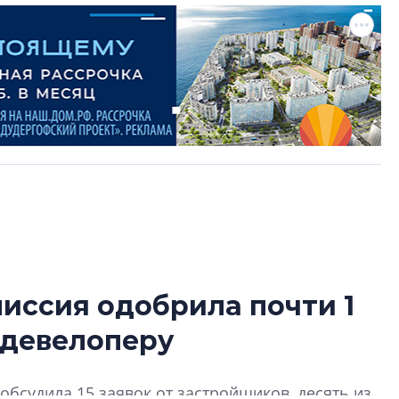
иссия одобрила почти 1
Татьяна Бровкина
 девелоперу
монотонной спал
деконструктиви
стать спасением
обсудила 15 заявок от застройщиков, десять из