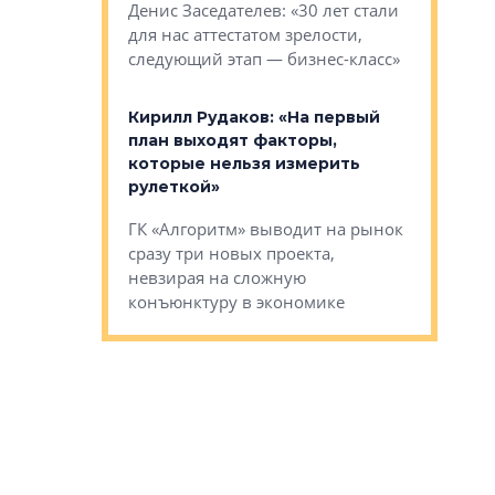
О малоэта
щем спальных
Денис Заседателев: «30 лет стали
класса «О
ерных ловушках
для нас аттестатом зрелости,
Мистолово
Глобал ЭМ»
следующий этап — бизнес-класс»
компании
в: «Хороший
Кирилл Рудаков: «На первый
тся в
план выходят факторы,
Александ
оте»
которые нельзя измерить
«Строите
рулеткой»
основ»
овременного
ГК «Алгоритм» выводит на рынок
Строитель
тетика,
сразу три новых проекта,
волнообра
ь или
невзирая на сложную
следует с
а, размышляют
конъюнктуру в экономике
Александ