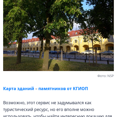
Фото: NSP
Карта зданий
–
памятников от КГИОП
Возможно, этот сервис не задумывался как
туристический ресурс, но его вполне можно
использовать, чтобы найти интересную локацию для