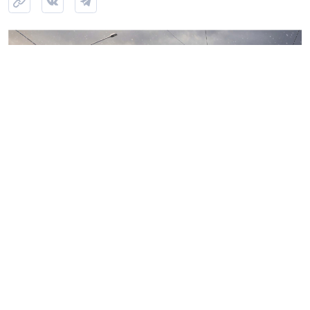
Источник: kgainfo в VK
Комитет по градостроительству и архитектуре
Петербурга одобрил внешний облик Собора
святителя Алексия митрополита Киевского,
Московского и Всея Руси. Храм разместится на