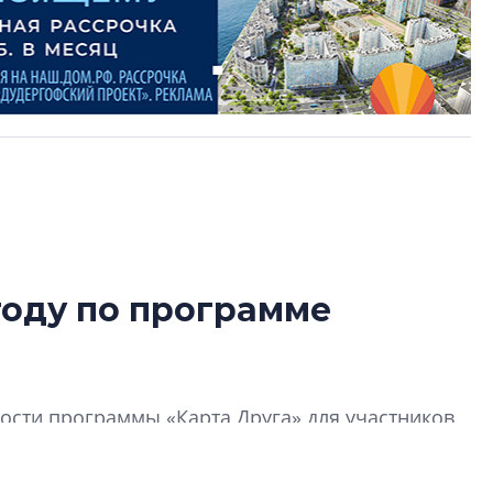
году по программе
Усадьба Торосов
от эпохи фальш-
Усадьба Торосово 
сти программы «Карта Друга» для участников
эпохи фальш-пане
Центробанк: ква