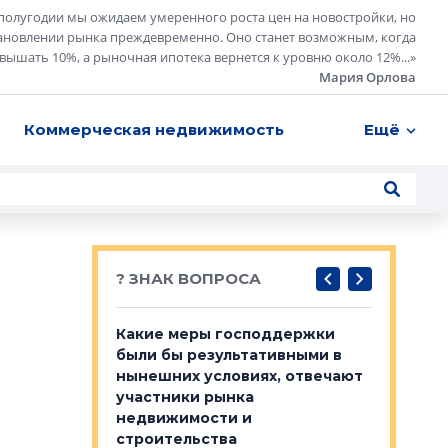
полугодии мы ожидаем умеренного роста цен на новостройки, но
ановлении рынка преждевременно. Оно станет возможным, когда
евышать 10%, а рыночная ипотека вернется к уровню около 12%...
»
Мария Орлова
Коммерческая недвижимость
Ещё
? ЗНАК ВОПРОСА
у первичкой и
Какие меры господдержки
Место об
то значит для
были бы результативными в
локации 
нынешних условиях, отвечают
пригород
участники рынка
выстрели
 первичкой и
недвижимости и
Своим мн
 значит для
строительства