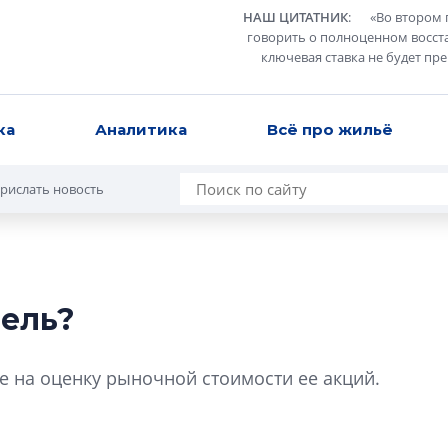
НАШ ЦИТАТНИК
:
«
Во втором 
говорить о полноценном восст
ключевая ставка не будет пр
ка
Аналитика
Всё про жильё
рислать новость
ель?
Разрыв цен межд
вторичкой: что э
е на оценку рыночной стоимости ее акций.
рынка?
Разрыв цен между
вторичкой: что это