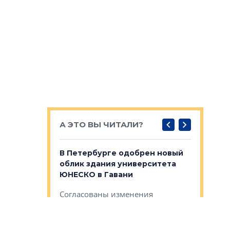
А ЭТО ВЫ ЧИТАЛИ?
о — антидот
В Петербурге одобрен новый
Собствен
панелей
облик здания университета
Императо
ЮНЕСКО в Гавани
как выжа
— антидот от
«старых 
Согласованы изменения
лей
Собственн
внешнего облика зданий научно-
Император
образовательного университета
ртиры в домах
выжать ма
ЮНЕСКО в Гавани на В.О.