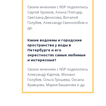
Яна Вирче
нием об этом
Своим мнением с NSP поделились
Денис Зас
 Трошева,
Сергей Хромов, Алина Плетцер,
Свинолобо
ко, Максим
Светлана Денисова, Виталий
и др.
енисова,
Голубев, Александр Свинолобов и
ев и другие
др.
Важно ли
апартам
востребованы
Какие водоемы и городские
Конститу
 компетенции
пространства у воды в
временно
мента и
Петербурге и его
Своим мн
окрестностях самые любимые
Раиль Му
NSP поделились
и интересные?
Кудинов, 
на, Анжелика
Своим мнением с NSP поделились
Карина Ш
ндр
Александр Карпов, Михаил
Дементьев
сандр Кравцов,
Голубев, Ольга Трошева, Оксана
др.
Кравцова, Мария Башанова и др.