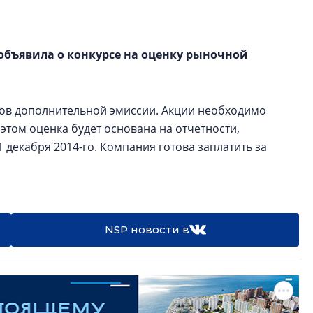
рынка? Своим мне
поделились Ольга
Екатерина Немчен
Жабин, Светлана Д
объявила о конкурсе на оценку рыночной
Константин Сторож
Какие наиболее 
ов дополнительной эмиссии. Акции необходимо
специальности и
 этом оценка будет основана на отчетности,
в сфере девелоп
 декабря 2014-го. Компания готова заплатить за
строительства?
Своим мнением с 
Валентина Калини
Альшаева, Алекса
Свинолобов, Алек
NSP новости в
Кирилл Кудинов и 