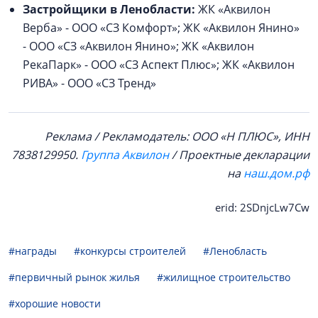
Застройщики в Ленобласти:
ЖК «Аквилон
Верба» - ООО «СЗ Комфорт»; ЖК «Аквилон Янино»
- ООО «СЗ «Аквилон Янино»; ЖК «Аквилон
РекаПарк» - ООО «СЗ Аспект Плюс»; ЖК «Аквилон
РИВА» - ООО «СЗ Тренд»
Реклама / Рекламодатель: ООО «Н ПЛЮС», ИНН
7838129950.
Группа Аквилон
/ Проектные декларации
на
наш.дом.рф
erid: 2SDnjcLw7Cw
#награды
#конкурсы строителей
#Ленобласть
#первичный рынок жилья
#жилищное строительство
#хорошие новости