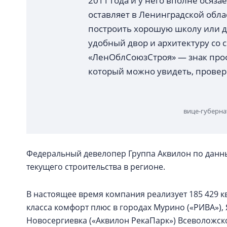
2011 года и у него вполне осяз
оставляет в Ленинградской облас
построить хорошую школу или де
удобный двор и архитектуру со
«ЛенОблСоюзСтроя» — знак проф
который можно увидеть, провер
вице-губерна
Федеральный девелопер Группа Аквилон по данным
текущего строительства в регионе.
В настоящее время компания реализует 185 429 к
класса комфорт плюс в городах Мурино («РИВА»), 
Новосергиевка («Аквилон РекаПарк») Всеволожск