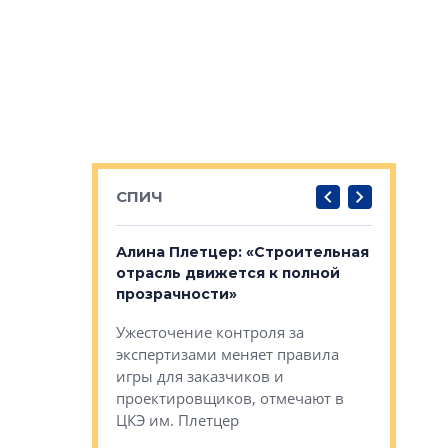
СПИЧ
: «Поводом
Алина Плетцер: «Строительная
Елена Фе
жет быть
отрасль движется к полной
блок МФК
биль»
прозрачности»
экосисте
каль»: поводом
Ужесточение контроля за
Проектир
ет быть даже
экспертизами меняет правила
непрерыв
игры для заказчиков и
управлен
проектировщиков, отмечают в
поиска ко
ЦКЭ им. Плетцер
ГК «Глоба
: «Будущее за