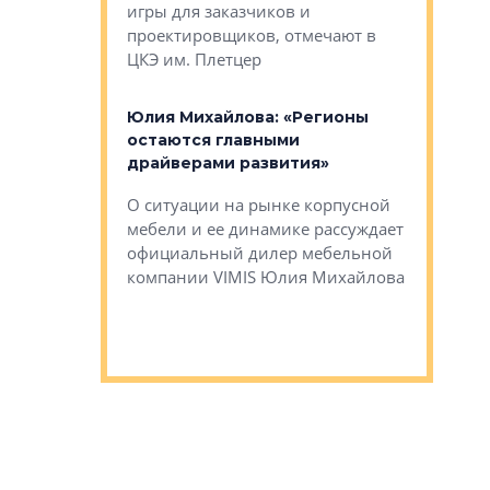
игры для заказчиков и
управлен
проектировщиков, отмечают в
поиска ко
ЦКЭ им. Плетцер
ГК «Глоба
: «Будущее за
к меняется
лей»
Юлия Михайлова: «Регионы
Алексей 
остаются главными
«Вертика
рают те
драйверами развития»
не новый
еще больше
стиничному
О ситуации на рынке корпусной
О том, по
верены в УК
мебели и ее динамике рассуждает
экспертиз
официальный дилер мебельной
преимущес
компании VIMIS Юлия Михайлова
гендирект
Алексей 