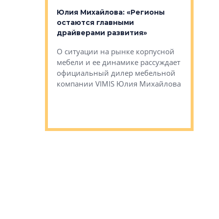
к меняется
лей»
Юлия Михайлова: «Регионы
Алексей 
остаются главными
«Вертика
рают те
драйверами развития»
не новый
еще больше
стиничному
О ситуации на рынке корпусной
О том, по
верены в УК
мебели и ее динамике рассуждает
экспертиз
официальный дилер мебельной
преимущес
компании VIMIS Юлия Михайлова
гендирект
Алексей 