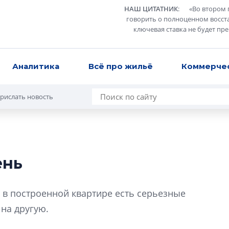
НАШ ЦИТАТНИК
:
«
Во втором 
говорить о полноценном восст
ключевая ставка не будет пр
Аналитика
Всё про жильё
Коммерче
рислать новость
ень
Роман Корнышев
перемен в ЖК мо
 в построенной квартире есть серьезные
даже электромо
 на другую.
Девелопер «Верти
перемен в ЖК мож