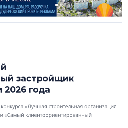
ый
Роман Корнышев
ный застройщик
перемен в ЖК мо
даже электромо
 2026 года
Девелопер «Верти
перемен в ЖК мож
й конкурса «Лучшая строительная организация
электромобиль
ии «Самый клиентоориентированный
Карина Шальнова