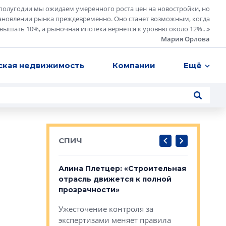
полугодии мы ожидаем умеренного роста цен на новостройки, но
ановлении рынка преждевременно. Оно станет возможным, когда
евышать 10%, а рыночная ипотека вернется к уровню около 12%...
»
Мария Орлова
ская недвижимость
Компании
Ещё
СПИЧ
: «Поводом
Алина Плетцер: «Строительная
Елена Фе
жет быть
отрасль движется к полной
блок МФК
биль»
прозрачности»
экосисте
каль»: поводом
Ужесточение контроля за
Проектир
ет быть даже
экспертизами меняет правила
непрерыв