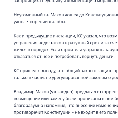
застройщика неустойку и компенсацию морального
Неугомонный г-н Маков дошел до Конституционног
удовлетворении жалобы.
Как и предыдущие инстанции, КС указал, что воз
устранения недостатков в разумный срок и за с
жилья в порядок. Если строители устранять нару
отказаться от нее и потребовать вернуть деньги.
КС пришел к выводу, что общий закон о защите п
только в части, не урегулированной законом о до
Владимир Маков (уж заодно) предлагал откоррект
возмещение или замену были прописаны в нем бо
благоразумно напомнил, что внесение изменений
противоречит Конституции – не входит в его пол