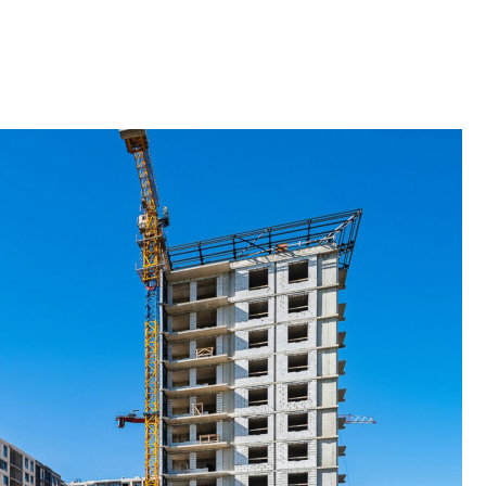
«гибридом» — ка
рынок апарт-оте
Конкуренцию выиг
апарты, которые 
приблизятся к го
уровню сервиса, у
КЕЙПОРТ