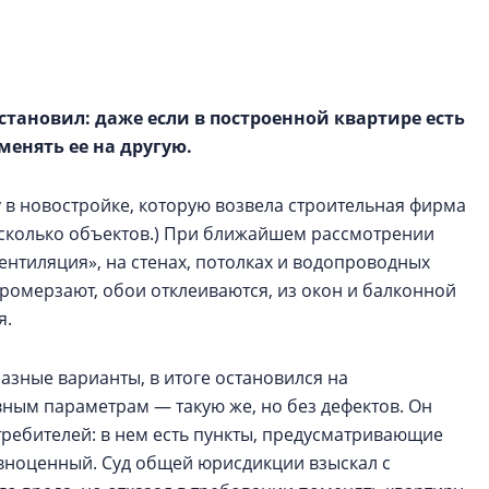
электромобиль
Карина Шальнова
«гибридом» — ка
рынок апарт-оте
тановил: даже если в построенной квартире есть
менять ее на другую.
Конкуренцию выиг
апарты, которые 
 в новостройке, которую возвела строительная фирма
приблизятся к го
уровню сервиса, у
несколько объектов.) При ближайшем рассмотрении
КЕЙПОРТ
вентиляция», на стенах, потолках и водопроводных
промерзают, обои отклеиваются, из окон и балконной
я.
азные варианты, в итоге остановился на
вным параметрам — такую же, но без дефектов. Он
требителей: в нем есть пункты, предусматривающие
вноценный. Суд общей юрисдикции взыскал с