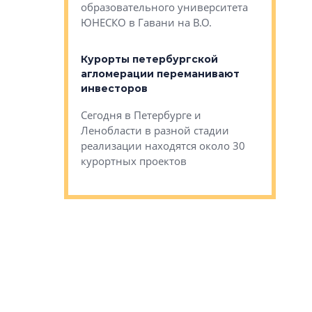
Император
образовательного университета
ртиры в домах
выжать ма
ЮНЕСКО в Гавани на В.О.
 постройки на
костей»
оящихся
Курорты петербургской
тиры в домах
агломерации переманивают
Каким бы
остройки на 9%
инвесторов
Ропса: в
ся
обещают 
Сегодня в Петербурге и
Руины Дом
Ленобласти в разной стадии
сгоревшем
реализации находятся около 30
наследия 
курортных проектов