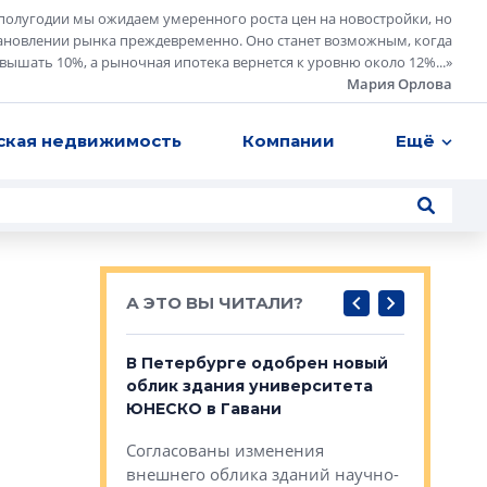
полугодии мы ожидаем умеренного роста цен на новостройки, но
ановлении рынка преждевременно. Оно станет возможным, когда
евышать 10%, а рыночная ипотека вернется к уровню около 12%...
»
Мария Орлова
ская недвижимость
Компании
Ещё
А ЭТО ВЫ ЧИТАЛИ?
о — антидот
В Петербурге одобрен новый
Собствен
панелей
облик здания университета
Императо
ЮНЕСКО в Гавани
как выжа
— антидот от
«старых 
Согласованы изменения
лей
Собственн
внешнего облика зданий научно-