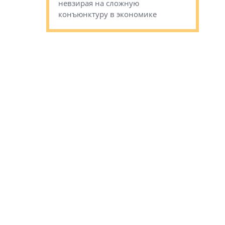
невзирая на сложную
следует с
а, размышляют
конъюнктуру в экономике
Александ