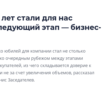
 лет стали для нас
Татьяна Бровкина
следующий этап — бизнес-
монотонной спал
деконструктиви
стать спасением
О границах новато
ко юбилей для компании стал не столько
Петербурга, буду
районов и инжен
ько очередным рубежом между этапами
рассказали в ГК «
купателей, из чего складывается доверие к
 не за счет увеличения объемов, рассказал
Сергей Софроно
нис Заседателев.
дизайн проявляе
визуальной чист
Что важнее для с
жилого проекта: эс
функциональност