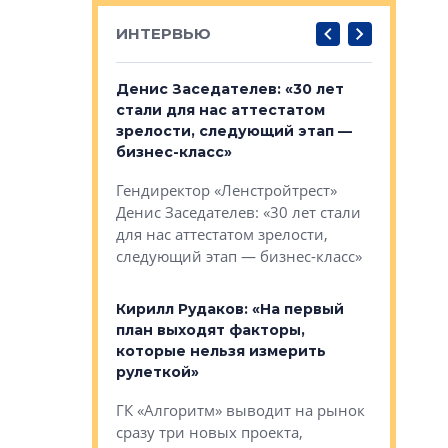
ИНТЕРВЬЮ
: «На
Денис Заседателев: «30 лет
Виталий 
ьной окраине
стали для нас аттестатом
спроса —
зм может
зрелости, следующий этап —
форматы,
»
бизнес-класс»
стереоти
застройк
рства в центре
Гендиректор «Ленстройтрест»
О малоэта
щем спальных
Денис Заседателев: «30 лет стали
класса «О
ерных ловушках
для нас аттестатом зрелости,
Мистолово
Глобал ЭМ»
следующий этап — бизнес-класс»
компании
в: «Хороший
Кирилл Рудаков: «На первый
тся в
план выходят факторы,
Александ
оте»
которые нельзя измерить
«Строите
рулеткой»
основ»
овременного
ГК «Алгоритм» выводит на рынок
Строитель
тетика,
сразу три новых проекта,
волнообра
ь или