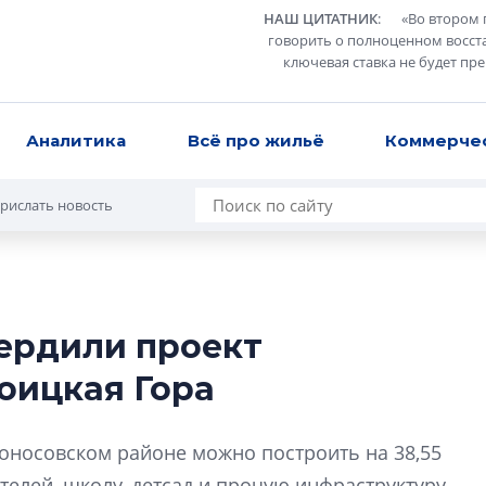
НАШ ЦИТАТНИК
:
«
Во втором 
говорить о полноценном восст
ключевая ставка не будет пр
Аналитика
Всё про жильё
Коммерче
рислать новость
ердили проект
Усадьба Торосов
оицкая Гора
от эпохи фальш-
Усадьба Торосово 
моносовском районе можно построить на 38,55
эпохи фальш-пане
телей, школу, детсад и прочую инфраструктуру.