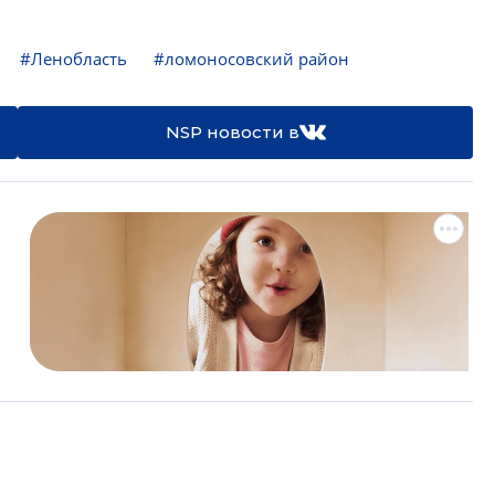
#Ленобласть
#ломоносовский район
NSP новости в