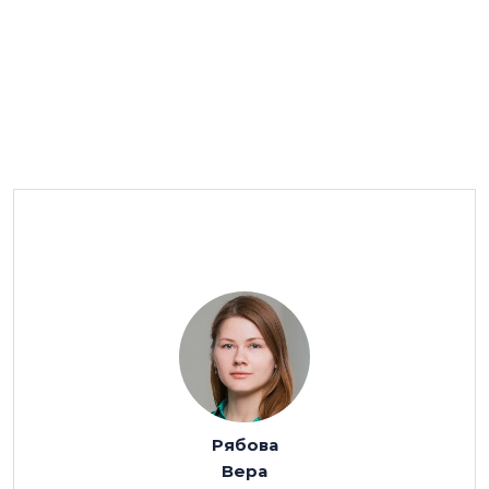
Выявление объекта археологического наследия
изменяет правовой режим земельных участков, в
границах которых он расположен. Участок в частной
собственности не ограничивается в обороте, но его
собственник и иные законные владельцы обязаны
соблюдать требования к содержанию и
использованию выявленного памятника,
установленные Федеральным законом об охране
Рябова
ОКН № 73-ФЗ.
Вера