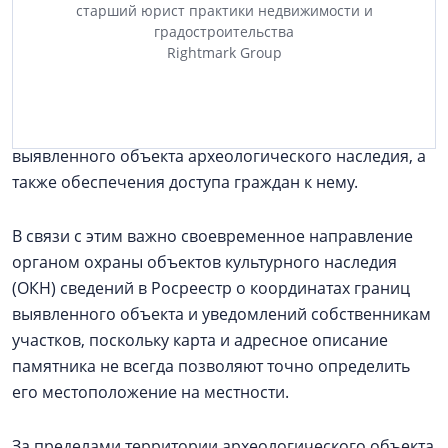
старший юрист практики недвижимости и
Особый режим использования участка допускает
градостроительства
проведение археологических полевых работ в
Rightmark Group
установленном законом порядке, земляных,
строительных, мелиоративных, хозяйственных и
иных работ при условии обеспечения сохранности
выявленного объекта археологического наследия, а
также обеспечения доступа граждан к нему.
В связи с этим важно своевременное направление
органом охраны объектов культурного наследия
(ОКН) сведений в Росреестр о координатах границ
выявленного объекта и уведомлений собственникам
участков, поскольку карта и адресное описание
памятника не всегда позволяют точно определить
его местоположение на местности.
За пределами территории археологического объекта