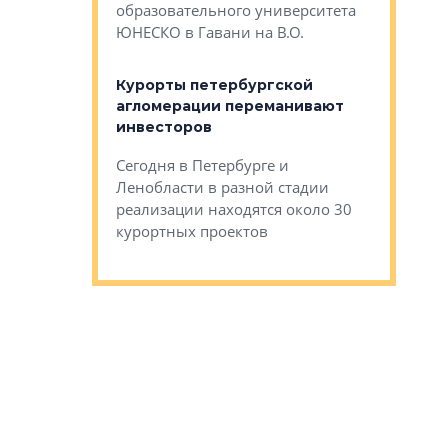
Император
образовательного университета
ртиры в домах
выжать ма
ЮНЕСКО в Гавани на В.О.
 постройки на
костей»
оящихся
Курорты петербургской
тиры в домах
агломерации переманивают
Каким бы
остройки на 9%
инвесторов
Ропса: в
ся
обещают 
Сегодня в Петербурге и
Руины Дом
Ленобласти в разной стадии
сгоревшем
реализации находятся около 30
наследия 
курортных проектов