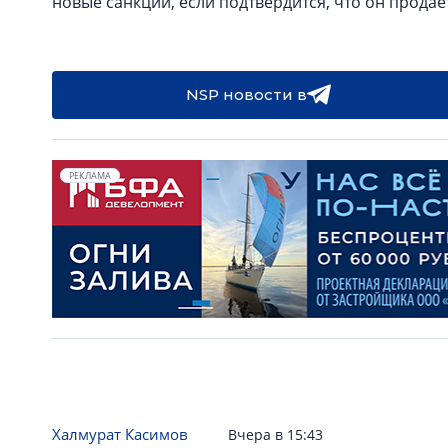
новые санкции, если подтвердится, что он продае
NSP новости в
РЕКЛАМА
Халмурат Касимов
Вчера в 15:43