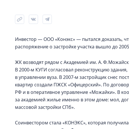
Инвестор — ООО «Конэкс» — пытался доказать, чт
распоряжение о застройке участка вышло до 2005 
ЖК возводят рядом с Академией им. А. Ф. Можайс
В 2000‑м КУГИ согласовал реконструкцию здания
в управлении вуза. В 2007‑м застройщик снес по
квартир создали ПЖСК «Офицерский». По договору
РФ и в оперативное управление «Можайки». В кооп
за академией жилье именно в этом доме: мол, до
массовой застройки СПб».
Соинвестором стала «КОНЭКС», которая получила 