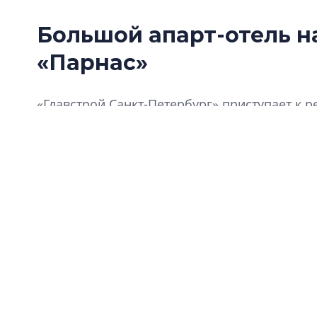
Большой апарт-отель н
«Парнас»
«Главстрой Санкт-Петербург» приступает к
«Харизма» недалеко от станции метро «Парна
большой блок сервисных апартаментов.