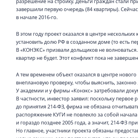
разрешение на стройку. Деньги граждан стали пр
завершили первую очередь (84 квартиры). Сейчас
в начале 2016‑го.
В этом году проект оказался в центре нескольких 
установить долю РФ в созданном доме (то есть п
В «КОНЭКС» призвали дольщиков не волноваться. 
квартир не будет. Этот конфликт пока не завершен
А тем временем объект оказался в центре нового
внеплановую проверку, чтобы выяснить, законно
У академии и у фирмы «Конэкс» затребовали доку
В частности, инвестор заявил: поскольку перво
до принятия 214‑ФЗ, фирма не обязана отчитыватьс
распоряжение КУГИ не повлекло за собой начала
и гораздо позднее 2005 года, а значит, 214‑ФЗ п
Но главное, участники проекта обязаны предостав