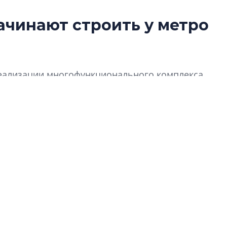
ачинают строить у метро
Роман Корнышев
перемен в ЖК мо
даже электромо
Девелопер «Верти
 реализации многофункционального комплекса
перемен в ЖК мож
с». В его составе будут жилые квартиры и
электромобиль
Карина Шальнова
«гибридом» — ка
рынок апарт-оте
Конкуренцию выиг
апарты, которые 
приблизятся к го
уровню сервиса, у
КЕЙПОРТ