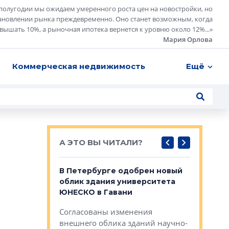
полугодии мы ожидаем умеренного роста цен на новостройки, но
ановлении рынка преждевременно. Оно станет возможным, когда
евышать 10%, а рыночная ипотека вернется к уровню около 12%...
»
Мария Орлова
Коммерческая недвижимость
Ещё
А ЭТО ВЫ ЧИТАЛИ?
о — антидот
В Петербурге одобрен новый
Собствен
панелей
облик здания университета
Императо
ЮНЕСКО в Гавани
как выжа
— антидот от
«старых 
Согласованы изменения
лей
Собственн
внешнего облика зданий научно-