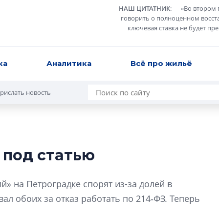
НАШ ЦИТАТНИК
:
«
Во втором 
говорить о полноценном восст
ключевая ставка не будет пр
ка
Аналитика
Всё про жильё
рислать новость
 под статью
Усадьба Торосов
от эпохи фальш-
» на Петроградке спорят из-за долей в
Усадьба Торосово 
ал обоих за отказ работать по 214‑ФЗ. Теперь
эпохи фальш-пане