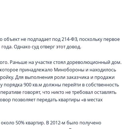
Центробанк: ква
2020-2026 годов
9% дешевле стр
Центробанк: квар
2020-2026 годов п
о объект не подпадает под 214‑ФЗ, поскольку первое
дешевле строящих
года. Однако суд отверг этот довод.
кого. Раньше на участке стоял дореволюционный дом.
, которое принадлежало Минобороны и находилось
стройку. Для выполнения роли заказчика и продажи
 порядка 900 кв.м должны перейти в собственность
еративе говорят, что никто не требовал оставлять
говор позволяет передать квартиры «в местах
около 50% квартир. В 2012‑м было получено