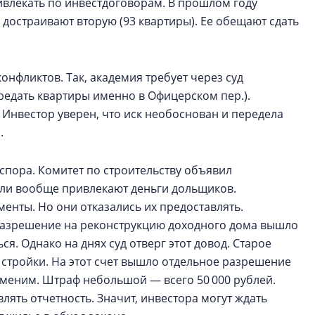
ивлекать по инвестдоговорам. В прошлом году
 достраивают вторую (93 квартиры). Ее обещают сдать
конфликтов. Так, академия требует через суд
ередать квартиры именно в Офицерском пер.).
Инвестор уверен, что иск необоснован и передела
.
 спора. Комитет по строительству объявил
 ли вообще привлекают деньги дольщиков.
менты. Но они отказались их предоставлять.
е разрешение на реконструкцию доходного дома вышло
я. Однако на днях суд отверг этот довод. Старое
 стройки. На этот счет вышло отдельное разрешение
рименим. Штраф небольшой — всего 50 000 рублей.
лять отчетность. Значит, инвестора могут ждать