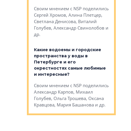
Яна Вирче
нием об этом
Своим мнением с NSP поделились
Денис Зас
 Трошева,
Сергей Хромов, Алина Плетцер,
Свинолобо
ко, Максим
Светлана Денисова, Виталий
и др.
енисова,
Голубев, Александр Свинолобов и
ев и другие
др.
Важно ли
апартам
востребованы
Какие водоемы и городские
Конститу
 компетенции
пространства у воды в
временно
мента и
Петербурге и его
Своим мн
окрестностях самые любимые
Раиль Му
NSP поделились
и интересные?
Кудинов, 
на, Анжелика
Своим мнением с NSP поделились
Карина Ш
ндр
Александр Карпов, Михаил
Дементьев
сандр Кравцов,
Голубев, Ольга Трошева, Оксана
др.
Кравцова, Мария Башанова и др.