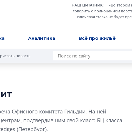
НАШ ЦИТАТНИК
:
«
Во втором 
говорить о полноценном восст
ключевая ставка не будет пр
ка
Аналитика
Всё про жильё
рислать новость
мит
Разрыв цен межд
вторичкой: что э
реча Офисного комитета Гильдии. На ней
рынка?
ентрам, подтвердившим свой класс: БЦ класса
Разрыв цен между
tedges (Петербург).
вторичкой: что это