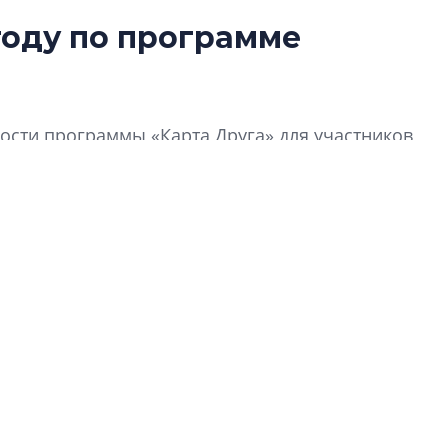
году по программе
Роман Корнышев
перемен в ЖК мо
даже электромо
сти программы «Карта Друга» для участников
Девелопер «Верти
перемен в ЖК мож
электромобиль
Карина Шальнова
«гибридом» — ка
рынок апарт-оте
Конкуренцию выиг
апарты, которые 
приблизятся к го
уровню сервиса, у
КЕЙПОРТ