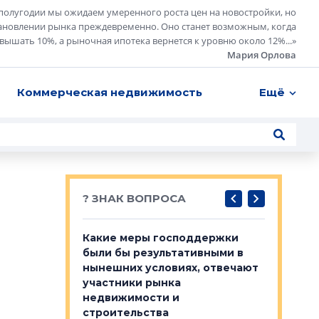
полугодии мы ожидаем умеренного роста цен на новостройки, но
ановлении рынка преждевременно. Оно станет возможным, когда
евышать 10%, а рыночная ипотека вернется к уровню около 12%...
»
Мария Орлова
Коммерческая недвижимость
Ещё
? ЗНАК ВОПРОСА
у первичкой и
Какие меры господдержки
Место об
то значит для
были бы результативными в
локации 
нынешних условиях, отвечают
пригород
участники рынка
выстрели
 первичкой и
недвижимости и
Своим мн
 значит для
строительства