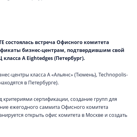
рынка? Своим мне
поделились Ольга
Екатерина Немчен
Жабин, Светлана Д
Константин Сторож
TE состоялась встреча Офисного комитета
Какие наиболее 
тификаты бизнес-центрам, подтвердившим свой
специальности и
 класса А Eightedges (Петербург).
в сфере девелоп
строительства?
ес-центры класса А «Альянс» (Тюмень), Technopolis-
Своим мнением с 
находятся в Петербурге).
Валентина Калини
Альшаева, Алекса
Свинолобов, Алек
д критериями сертификации, создание групп для
Кирилл Кудинов и 
ение ежегодного саммита Офисного комитета
анируется открыть офис комитета в Москве и создать