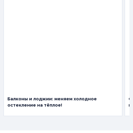
Балконы и лоджии: меняем холодное
О
остекление на тёплое!
м