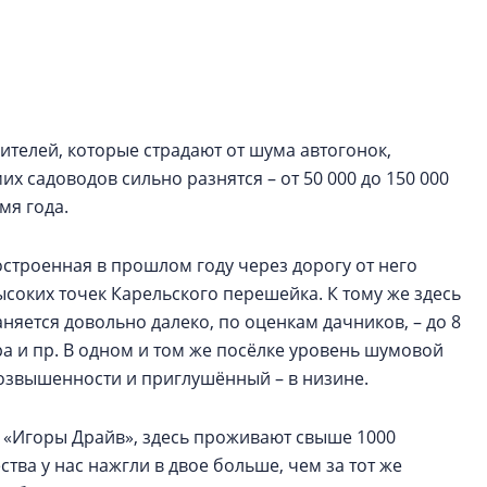
электромобиль
Карина Шальнова
«гибридом» — ка
рынок апарт-оте
ителей, которые страдают от шума автогонок,
Конкуренцию выиг
х садоводов сильно разнятся – от 50 000 до 150 000
апарты, которые 
приблизятся к го
мя года.
уровню сервиса, у
КЕЙПОРТ
остроенная в прошлом году через дорогу от него
соких точек Карельского перешейка. К тому же здесь
яется довольно далеко, по оценкам дачников, – до 8
ра и пр. В одном и том же посёлке уровень шумовой
возвышенности и приглушённый – в низине.
от «Игоры Драйв», здесь проживают свыше 1000
ества у нас нажгли в двое больше, чем за тот же