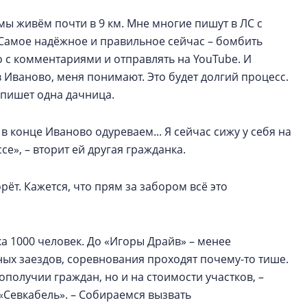
мы живём почти в 9 км. Мне многие пишут в ЛС с
ю. Самое надёжное и правильное сейчас – бомбить
 с комментариями и отправлять на YouTube. И
 в Иваново, меня понимают. Это будет долгий процесс.
 пишет одна дачница.
 конце Иваново одуреваем... Я сейчас сижу у себя на
е», – вторит ей другая гражданка.
рёт. Кажется, что прям за забором всё это
ка 1000 человек. До «Игоры Драйв» – менее
ых заездов, соревнования проходят почему-то тише.
ополучии граждан, но и на стоимости участков, –
«Севкабель». – Собираемся вызвать