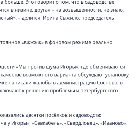
за больше. Это говорит о том, что в садоводстве
тся в низине, другая – на возвышенности, не знаю,
жасный», – делится Ирина Сыжило, председатель
постоянное «вжжжж» в фоновом режиме реально
соцсети «Мы против шума Игоры», где обмениваются
 качестве возможного варианта обсуждают установку
уже написали жалобы в администрацию Сосново, в
одключают к решению проблемы и петербургского
оказались десятки посёлков и садоводств:
ача у Игоры», «Севкабель», «Свердловец», «Иваново»,