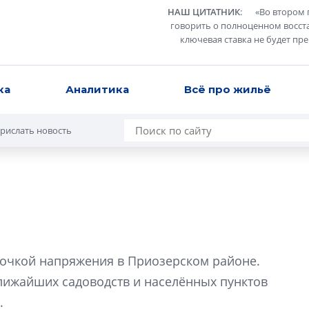
НАШ ЦИТАТНИК
:
«
Во втором 
говорить о полноценном восст
ключевая ставка не будет пр
ка
Аналитика
Всё про жильё
рислать новость
Роман Корнышев
перемен в ЖК мо
точкой напряжения в Приозерском районе.
даже электромо
лижайших садоводств и населённых пунктов
Девелопер «Верти
.
перемен в ЖК мож