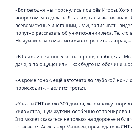
«Вот сегодня мы проснулись под рёв Игоры. Хотя 
вопросом, что делать. Я так же, как и вы, не зна
всевозможные инстанции, СМИ, записывать видео
попутно рассказать об уничтожении леса. Те, кто
Не думайте, что мы сможем его решить завтра», –
«В ближайшем посёлке, наверное, вообще ад. Мы в
даче, а по ощущениям – как будто на обочине шосс
«А кроме гонок, ещё автотеатр до глубокой ночи о
происходит», – делится третья.
«У нас в СНТ около 300 домов, летом живут поряд
километра, шум жуткий, особенно от тренировочн
Это может сказаться не только на здоровье и благ
опасается Александр Матвеев, председатель СНТ 