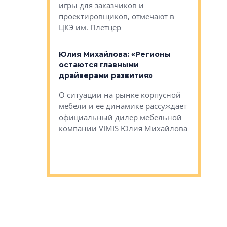
игры для заказчиков и
управлен
проектировщиков, отмечают в
поиска ко
ЦКЭ им. Плетцер
ГК «Глоба
: «Будущее за
к меняется
лей»
Юлия Михайлова: «Регионы
Алексей 
остаются главными
«Вертика
рают те
драйверами развития»
не новый
еще больше
стиничному
О ситуации на рынке корпусной
О том, по
верены в УК
мебели и ее динамике рассуждает
экспертиз
официальный дилер мебельной
преимущес
компании VIMIS Юлия Михайлова
гендирект
Алексей 