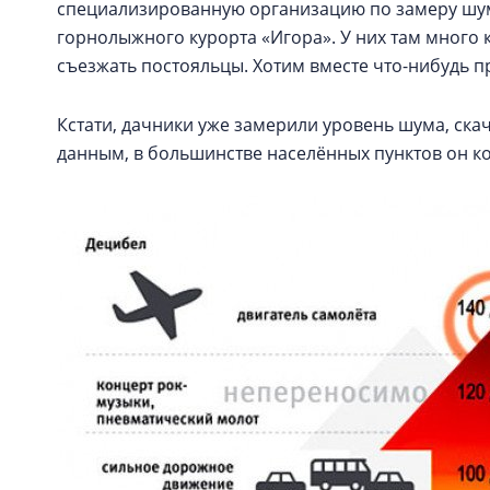
специализированную организацию по замеру шум
горнолыжного курорта «Игора». У них там много 
съезжать постояльцы. Хотим вместе что-нибудь п
Кстати, дачники уже замерили уровень шума, ска
данным, в большинстве населённых пунктов он кол