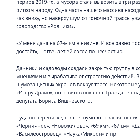
период 2019-го, а мусора стали вывозить в три ра
битком народу. Одна часть нашего массива находи
как внизу, но наверху шум от гоночной трассы у
садоводства «Родники».
«У меня дача на 67-м км в низине. И всё равно 
достаёт», – отвечает ей сосед по несчастью.
Дачники и садоводы создали закрытую группу в 
мнениями и вырабатывают стратегию действий. В
шумозащитных экранов вокруг трасс. Некоторые 
«Игору Драйв», но ответов пока нет. Граждане п
депутата Бориса Вишневского.
Судя по переписке, в зоне шумового загрязнения 
«Черничное», «Новожилово», «69 км», «67 км», «Д
«Василеостровец», «Наука/Микрон» и пр.