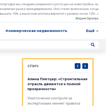
полугодии мы ожидаем умеренного роста цен на новостройки, но
ановлении рынка преждевременно. Оно станет возможным, когда
евышать 10%, а рыночная ипотека вернется к уровню около 12%...
»
Мария Орлова
Коммерческая недвижимость
Ещё
СПИЧ
: «Поводом
Алина Плетцер: «Строительная
Елена Фе
жет быть
отрасль движется к полной
блок МФК
биль»
прозрачности»
экосисте
каль»: поводом
Ужесточение контроля за
Проектир
ет быть даже
экспертизами меняет правила
непрерыв