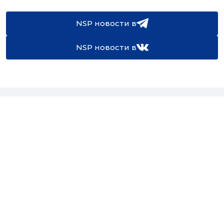
NSP новости в
NSP новости в
16+
Св-во регистрации СМИ:
ЭЛ №ФС77-67922 от 06.12.2016
Реклама на
Контакты
сайте
О проекте
Мероприятия