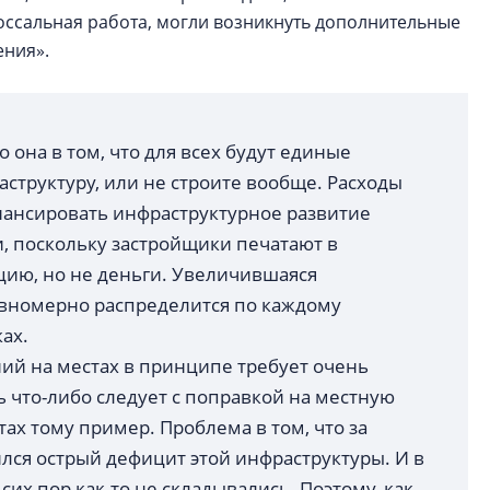
ссальная работа, могли возникнуть дополнительные ​
ения».
о она в том, что для всех будут единые
структуру, или не строите вообще. Расходы
инансировать инфраструктурное развитие
, поскольку застройщики печатают в
ию, но не деньги. Увеличившаяся
авномерно распределится по каждому
ах.
й на местах в принципе требует очень
 что-либо следует с поправкой на местную
тах тому пример. Проблема в том, что за
лся острый дефицит этой инфраструктуры. И в
сих пор как-то не складывались. Поэтому, как