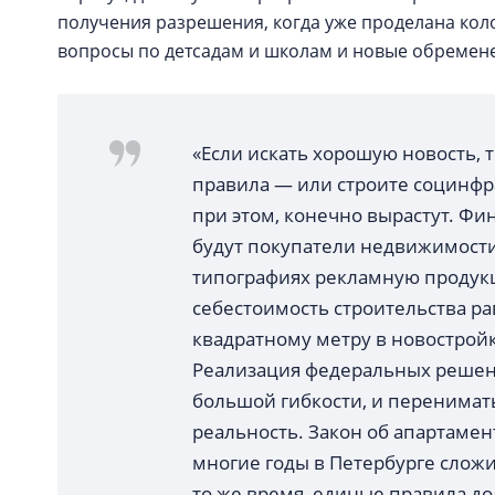
получения разрешения, когда уже проделана коло
вопросы по детсадам и школам и новые обремен
«Если искать хорошую новость, т
правила — или строите социнфра
при этом, конечно вырастут. Ф
будут покупатели недвижимости
типографиях рекламную продукц
себестоимость строительства р
квадратному метру в новостройк
Реализация федеральных решени
большой гибкости, и перенимать
реальность. Закон об апартамен
многие годы в Петербурге сложи
то же время, единые правила до 