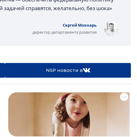
ой задачей справятся, желательно, без шока»
Сергей Мохнарь
директор департамента развития
NSP новости в