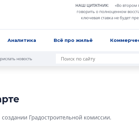
НАШ ЦИТАТНИК
:
«
Во втором 
говорить о полноценном восст
ключевая ставка не будет пр
Аналитика
Всё про жильё
Коммерче
рислать новость
арте
В Санкт-Петербу
лучших поющих 
о создании Градостроительной комиссии.
Гала-концертом з
девятый сезон тво
конкурса строител