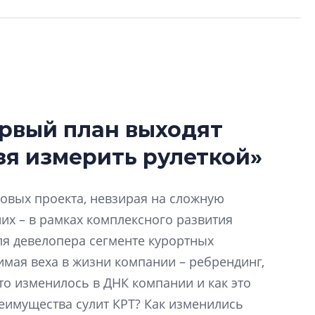
ервый план выходят
Разрыв цен межд
зя измерить рулеткой»
вторичкой: что э
рынка?
Разрыв цен между
новых проекта, невзирая на сложную
вторичкой: что это
их – в рамках комплексного развития
рынка? Своим мне
для девелопера сегменте курортных
поделились Ольга
Екатерина Немчен
имая веха в жизни компании – ребрендинг,
Жабин, Светлана Д
то изменилось в ДНК компании и как это
Константин Сторож
еимущества сулит КРТ? Как изменились