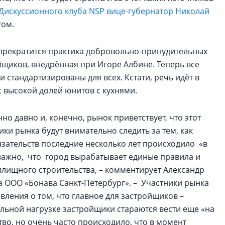
 Дискуссионного клуба NSP вице-губернатор Николай
том.
 прекратится практика добровольно-принудительных
йщиков, внедрённая при Игоре Албине. Теперь все
и стандартизированы для всех. Кстати, речь идёт в
 с высокой долей юнитов с кухнями.
о давно и, конечно, рынок приветствует, что этот
ики рынка будут внимательно следить за тем, как
зательств последние несколько лет происходило «в
 важно, что город вырабатывает единые правила и
илищного строительства, – комментирует Александр
а ООО «Бонава Санкт-Петербург». – Участники рынка
вления о том, что главное для застройщиков –
льной нагрузке застройщики стараются вести еще «на
тво, но очень часто происходило, что в момент