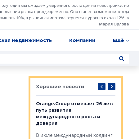
полугодии мы ожидаем умеренного роста цен на новостройки, но
ановлении рынка преждевременно. Оно станет возможным, когда
евышать 10%, а рыночная ипотека вернется к уровню около 12%...
»
Мария Орлова
ская недвижимость
Компании
Ещё
Хорошие новости
рге выбрали
Orange.Group отмечает 26 лет:
В Петерб
строителей
путь развития,
комплекс
международного роста и
тестовая
авершился
доверия
перерабо
рческого
В июле международный холдинг
В Петербу
ей «Нам песня