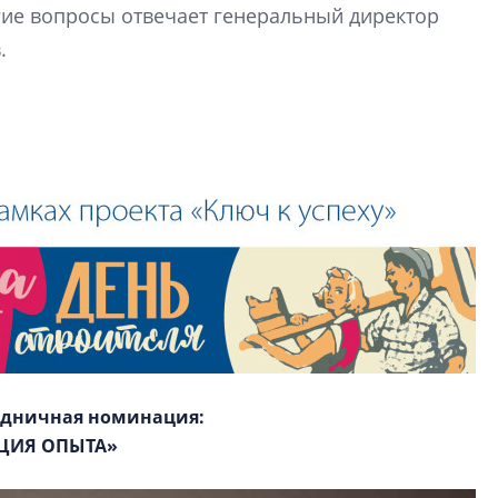
гие вопросы отвечает генеральный директор
Какие наиболее 
специальности и
.
в сфере девелоп
строительства?
Своим мнением с 
Валентина Калини
Альшаева, Алекса
Свинолобов, Алек
Кирилл Кудинов и 
здничная номинация:
ЦИЯ ОПЫТА»