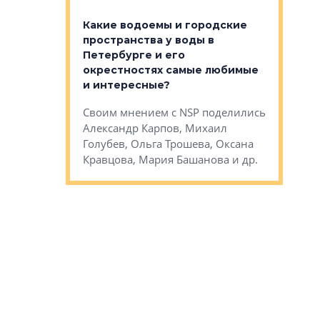
апартам
востребованы
Какие водоемы и городские
Конститу
 компетенции
пространства у воды в
временно
мента и
Петербурге и его
Своим мн
окрестностях самые любимые
Раиль Му
NSP поделились
и интересные?
Кудинов, 
на, Анжелика
Своим мнением с NSP поделились
Карина Ш
ндр
Александр Карпов, Михаил
Дементьев
сандр Кравцов,
Голубев, Ольга Трошева, Оксана
др.
Кравцова, Мария Башанова и др.