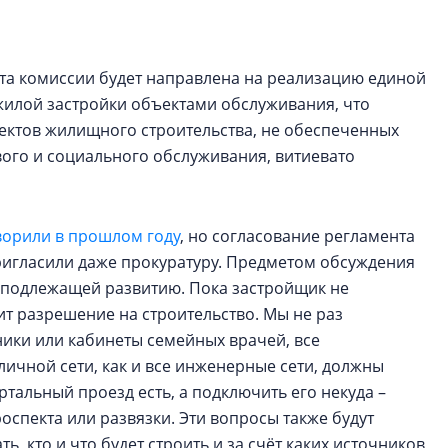
строить и жить по
В Красногвардей
та комиссии будет направлена на реализацию единой
Петербурга появ
жилой застройки объектами обслуживания, что
один центр сов
образования
ектов жилищного строительства, не обеспеченных
ого и социального обслуживания, витиевато
В Красногвардейс
Петербурга появи
центр совмещенно
ворили в прошлом году
, но согласование регламента
пригласили даже прокуратуру. Предметом обсуждения
 подлежащей развитию. Пока застройщик не
т разрешение на строительство. Мы не раз
ники или кабинеты семейных врачей, все
ичной сети, как и все инженерные сети, должны
ртальный проезд есть, а подключить его некуда –
оспекта или развязки. Эти вопросы также будут
, кто и что будет строить и за счёт каких источников