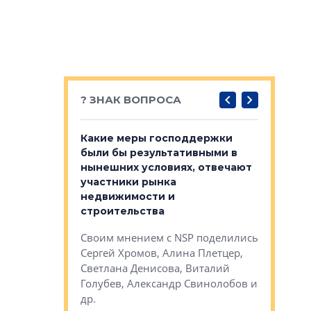
? ЗНАК ВОПРОСА
у первичкой и
Какие меры господдержки
Место об
то значит для
были бы результативными в
локации 
нынешних условиях, отвечают
пригород
участники рынка
выстрели
 первичкой и
недвижимости и
Своим мн
 значит для
строительства
Яна Вирче
нием об этом
Своим мнением с NSP поделились
Денис Зас
 Трошева,
Сергей Хромов, Алина Плетцер,
Свинолобо
ко, Максим
Светлана Денисова, Виталий
и др.
енисова,
Голубев, Александр Свинолобов и
ев и другие
др.
Важно ли