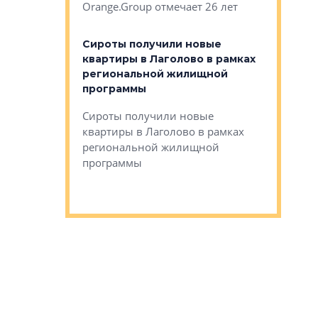
Orange.Group отмечает 26 лет
комплексе
могает»
тестовая 
органики
Сироты получили новые
ском районе
квартиры в Лаголово в рамках
ился еще
региональной жилищной
мещенного
Историч
программы
дом Рома
Ушково м
Сироты получили новые
ком районе
квартиры в Лаголово в рамках
Историче
лся еще один
региональной жилищной
Романова 
го образования
программы
взять под