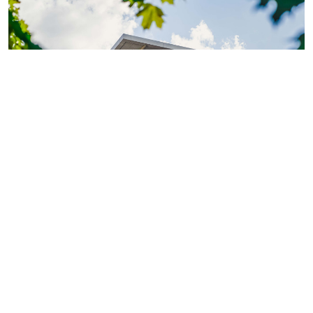
Фото: ГК «КВС»
Теперь обладатели
«Серебряной» или «Золотой
карты»
могут поделиться двумя электронными
картами с близкими или знакомыми.
Так, их получатели смогут оформить покупку