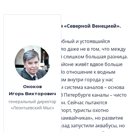
– Петербург называется «Северной Венецией».
Заслуженно ли?
– Я думаю, это скорее удобный и устоявшийся
туристический образ. Дело даже не в том, что между
Петербургом и Венецией слишком большая разница.
(В одном Приморском районе живёт вдвое больше
людей, чем в Венеции.) Но отношение к водным
артериям и пространствам внутри города у нас
Оноков
совсем другое. В Венеции система каналов – основа
Игорь Викторович
транспортного каркаса. В Петербурге каналы – чисто
генеральный директор
туристический аттракцион. Сейчас пытаются
«Леонтьевский Мыс»
развивать водный транспорт, туристы охотно
катаются на катерах и «трамвайчиках», но развитие
слабое. Несколько лет назад запустили аквабусы, но