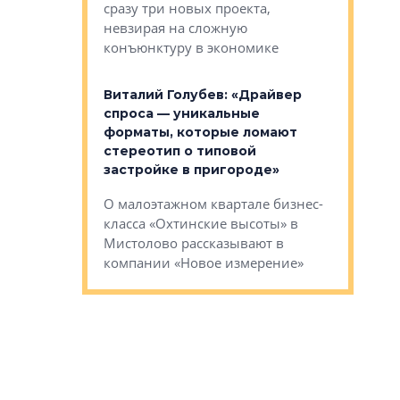
сразу три новых проекта,
ь или
следует с
невзирая на сложную
а, размышляют
Александ
конъюнктуру в экономике
Евгений 
Виталий Голубев: «Драйвер
это не пр
лобов: «Мы
спроса — уникальные
понятные
 Bonava, но мы
форматы, которые ломают
я»
Каким бу
стереотип о типовой
ого пояса»,
Леноблас
застройке в пригороде»
рпоративной
рассказыв
О малоэтажном квартале бизнес-
вает
региона Е
класса «Охтинские высоты» в
I Александр
Мистолово рассказывают в
компании «Новое измерение»