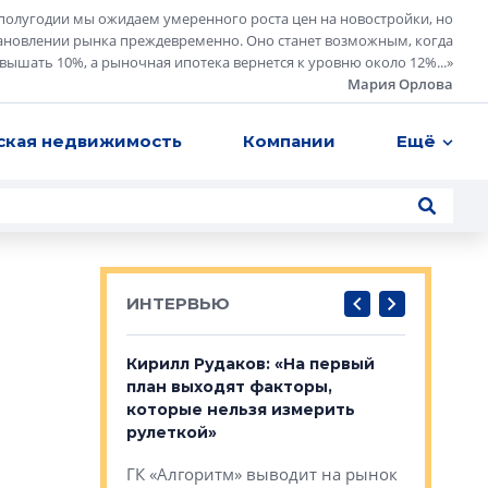
полугодии мы ожидаем умеренного роста цен на новостройки, но
ановлении рынка преждевременно. Оно станет возможным, когда
евышать 10%, а рыночная ипотека вернется к уровню около 12%...
»
Мария Орлова
ская недвижимость
Компании
Ещё
ИНТЕРВЬЮ
в: «Хороший
Кирилл Рудаков: «На первый
Александ
тся в
план выходят факторы,
«Строите
оте»
которые нельзя измерить
основ»
рулеткой»
овременного
Строитель
ГК «Алгоритм» выводит на рынок
тетика,
волнообра