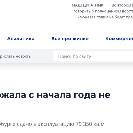
НАШ ЦИТАТНИК
:
«
Во втором 
говорить о полноценном восст
ключевая ставка не будет пр
Аналитика
Всё про жильё
Коммерче
рислать новость
жала с начала года не
Сергей Софроно
дизайн проявляе
визуальной чист
Что важнее для с
бурге сдано в эксплуатацию 79 350 кв.м
жилого проекта: эс