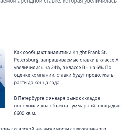
аемой арендной ставке, которая увеличилась
Разрыв цен между
вторичкой: что это
рынка? Своим мне
поделились Ольга
Екатерина Немчен
Жабин, Светлана Д
Константин Сторож
Как сообщают аналитики Knight Frank St.
Какие наиболее 
Petersburg, запрашиваемые ставки в классе А
специальности и
увеличились на 24%, в классе В – на 6%. По
в сфере девелоп
оценке компании, ставки будут продолжать
строительства?
расти до конца года.
Своим мнением с 
Валентина Калини
В Петербурге с января рынок складов
Альшаева, Алекса
Свинолобов, Алек
пополнили два объекта суммарной площадью
Кирилл Кудинов и 
6600 кв.м.
атов» складской недвижимости спекулятивного