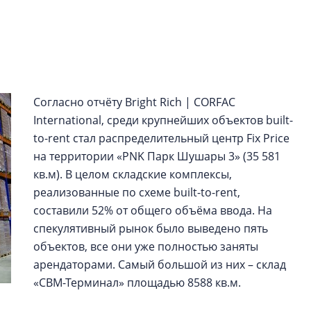
функциональност
экономика проект
в ГК «ПСК»
Александр Свино
используем опыт
Согласно отчёту Bright Rich | CORFAC
– другая компани
International, среди крупнейших объектов built-
О потенциале «сер
to-rent стал распределительный центр Fix Price
технологиях и ко
на территории «PNK Парк Шушары 3» (35 581
культуре рассказы
кв.м). В целом складские комплексы,
гендиректор STAVN
Свинолобов
реализованные по схеме built-to-rent,
составили 52% от общего объёма ввода. На
спекулятивный рынок было выведено пять
объектов, все они уже полностью заняты
арендаторами. Самый большой из них – склад
«СВМ-Терминал» площадью 8588 кв.м.