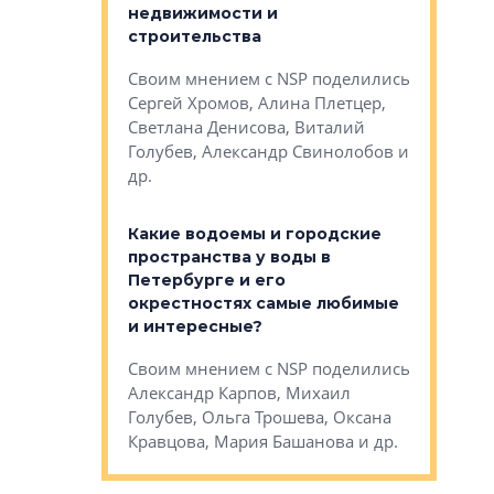
 первичкой и
недвижимости и
Своим мн
 значит для
строительства
Яна Вирче
нием об этом
Своим мнением с NSP поделились
Денис Зас
 Трошева,
Сергей Хромов, Алина Плетцер,
Свинолобо
ко, Максим
Светлана Денисова, Виталий
и др.
енисова,
Голубев, Александр Свинолобов и
ев и другие
др.
Важно ли
апартам
востребованы
Какие водоемы и городские
Конститу
 компетенции
пространства у воды в
временно
мента и
Петербурге и его
Своим мн
окрестностях самые любимые
Раиль Му
NSP поделились
и интересные?
Кудинов, 
на, Анжелика
Своим мнением с NSP поделились
Карина Ш
ндр
Александр Карпов, Михаил
Дементьев
сандр Кравцов,
Голубев, Ольга Трошева, Оксана
др.
Кравцова, Мария Башанова и др.