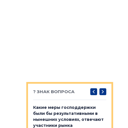
? ЗНАК ВОПРОСА
у первичкой и
Какие меры господдержки
Место об
то значит для
были бы результативными в
локации 
нынешних условиях, отвечают
пригород
участники рынка
выстрели