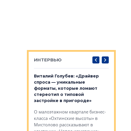
ИНТЕРВЬЮ
лобов: «Мы
Виталий Голубев: «Драйвер
Евгений 
 Bonava, но мы
спроса — уникальные
это не пр
я»
форматы, которые ломают
понятные
стереотип о типовой
ого пояса»,
Каким бу
застройке в пригороде»
рпоративной
Леноблас
О малоэтажном квартале бизнес-
вает
рассказыв
класса «Охтинские высоты» в
I Александр
региона Е
Мистолово рассказывают в