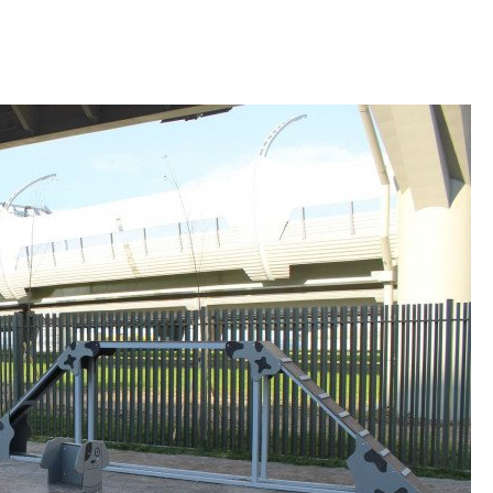
рынка? Своим мне
поделились Ольга
Екатерина Немчен
Жабин, Светлана Д
Константин Сторож
Какие наиболее 
специальности и
в сфере девелоп
строительства?
Своим мнением с 
Валентина Калини
Альшаева, Алекса
Свинолобов, Алек
Кирилл Кудинов и 