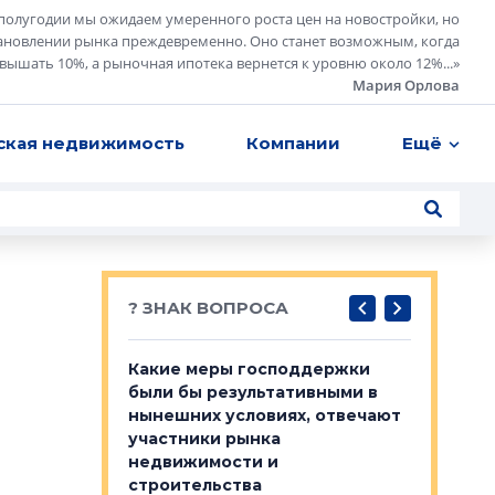
полугодии мы ожидаем умеренного роста цен на новостройки, но
ановлении рынка преждевременно. Оно станет возможным, когда
евышать 10%, а рыночная ипотека вернется к уровню около 12%...
»
Мария Орлова
ская недвижимость
Компании
Ещё
? ЗНАК ВОПРОСА
у первичкой и
Какие меры господдержки
Место об
то значит для
были бы результативными в
локации 
нынешних условиях, отвечают
пригород
участники рынка
выстрели
 первичкой и
недвижимости и
Своим мн
 значит для
строительства