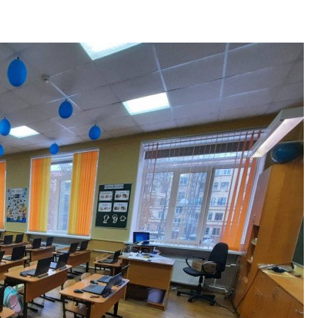
Арсений Лаптев:
расширяем геогр
диверсифицируе
О том, как девело
диверсифицирует 
поговорили с ген
директором Arsena
Лаптевым