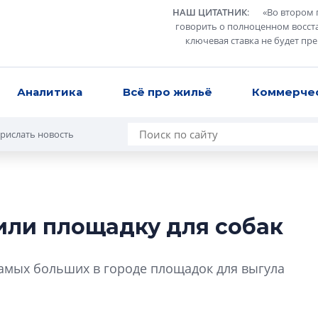
НАШ ЦИТАТНИК
:
«
Во втором 
говорить о полноценном восст
ключевая ставка не будет пр
Аналитика
Всё про жильё
Коммерче
рислать новость
или площадку для собак
Разрыв цен межд
вторичкой: что э
самых больших в городе площадок для выгула
рынка?
Разрыв цен между
вторичкой: что это