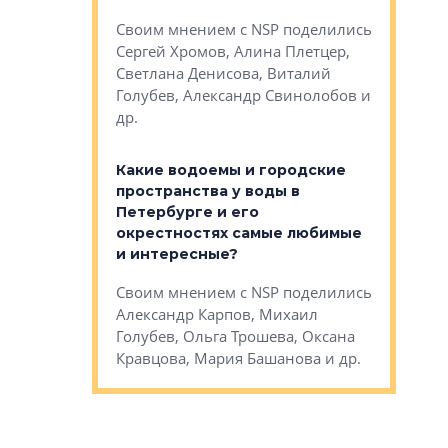
Яна Вирче
нием об этом
Своим мнением с NSP поделились
Денис Зас
 Трошева,
Сергей Хромов, Алина Плетцер,
Свинолобо
ко, Максим
Светлана Денисова, Виталий
и др.
енисова,
Голубев, Александр Свинолобов и
ев и другие
др.
Важно ли
апартам
востребованы
Какие водоемы и городские
Конститу
 компетенции
пространства у воды в
временно
мента и
Петербурге и его
Своим мн
окрестностях самые любимые
Раиль Му
NSP поделились
и интересные?
Кудинов, 
на, Анжелика
Своим мнением с NSP поделились
Карина Ш
ндр
Александр Карпов, Михаил
Дементьев
сандр Кравцов,
Голубев, Ольга Трошева, Оксана
др.
Кравцова, Мария Башанова и др.