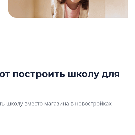
ют построить школу для
Александр Свино
используем опыт
– другая компани
О потенциале «сер
ь школу вместо магазина в новостройках
технологиях и ко
культуре рассказы
гендиректор STAVN
Свинолобов