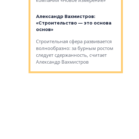
компании «Новое измерение»
Александ
«Выжива
 «Мы не
Александр Вахмистров:
правильн
афию, а
«Строительство — это основа
м проекты»
Сегмент с
основ»
пер
переживае
Строительная сфера развивается
проекты,
в этих ус
волнообразно: за бурным ростом
еральным
управляющ
следует сдержанность, считает
l Арсением
Well
Александр Вахмистров